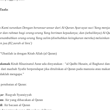
 Taala
:
n Kami turunkan Dengan beransur-ansur dari Al-Quran Ayat-ayat suci Yang menja
r dan rahmat bagi orang-orang Yang beriman kepadanya; dan (sebaliknya) Al-Q
menambahkan orang-orang Yang zalim (disebabkan keingkaran mereka) melainkan
n jua.(82,surah al Isra')
 “Ubatilah ia dengan Kitab Allah (al Quran)
 ulamak
:Kitab Khazinatul Asrar ada dinyatakan : “al Qadhi Husain, al Baghawi dan
 dari mazhab Syafie berpendapat jika dituliskan al Quran pada manusia atau maka
idaklah mengapa.”
 perubatan al Quran:
gar
: Ruqyah Syaraiyyah
um
: Air yang dibacakan al Quran
di
: Air bacaan al Quran