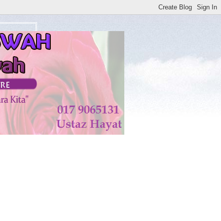
tan di KISWAH DISEMBUHKAN ALLAH TAALA. AMIN**