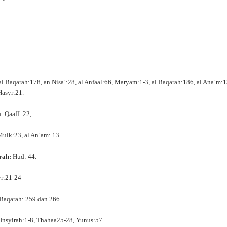
 al Baqarah:178, an Nisa’:28, al Anfaal:66, Maryam:1-3, al Baqarah:186, al Ana’m:1
Hasyr:21.
a
: Qaaff: 22,
 Mulk:23, al An’am: 13.
rah:
Hud: 44.
yr:21-24
l Baqarah: 259 dan 266.
l Insyirah:1-8, Thahaa25-28, Yunus:57.