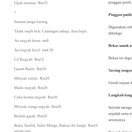
pinggan putih
Upah rawatan: Rm35
+
Pinggan putih
Senarai harga barang.
Digunakan seb
Tidak wajib beli. Cadangan sahaja. Atas bajet.
dihidapi.
Air ruqyah besar: rm9
Bekas untuk 
Air ruqyah kecil: rm4.50
Bekas ini dig
Cd Ruqyah: Rm15
Garam Bukit: Rm10
Sarung tanga
Minyak zaitun: Rm20
Untuk tujuan k
Madu ruqyah: Rm20
Langkah-lang
Cuka kurma ruqyah: Rm20
Minyak wangi ruqyah: Rm20
Setelah menge
sejadah serta 
Belalai gajah: Rm20
seterusnya.
Buku Tauhid, Tafsir Mimpi, Rahsia Air Jampi: Rm10
setiap satu