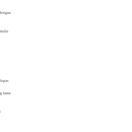
 dengan
rtulis
g
elepas
ng lama
l