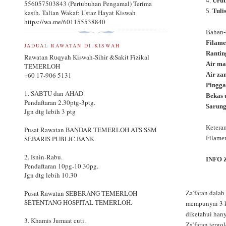
4.
Urut
556057503843 (Pertubuhan Pengamal) Terima
5.
Tuli
kasih. Talian Wakaf: Ustaz Hayat Kiswah
https://wa.me/601155538840
Bahan-
Filame
JADUAL RAWATAN DI KISWAH
Rantin
Rawatan Ruqyah Kiswah-Sihir &Sakit Fizikal
Air ma
TEMERLOH
Air za
+60 17-906 5131
Pingga
1. SABTU dan AHAD
Bekas 
Pendaftaran 2.30ptg-3ptg.
Sarung
Jgn dtg lebih 3 ptg
Ketera
Pusat Rawatan BANDAR TEMERLOH ATS SSM
Filamen
SEBARIS PUBLIC BANK.
2. Isnin-Rabu.
INFO 
Pendaftaran 10pg-10.30pg.
Jgn dtg lebih 10.30
Za’faran dalah
Pusat Rawatan SEBERANG TEMERLOH
SETENTANG HOSPITAL TEMERLOH.
mempunyai 3 k
diketahui hany
3. Khamis Jumaat cuti.
Za’faran tergo