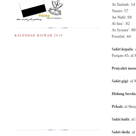
At Taubah: 14
Yunus: 57
An Nahl: 69
Al Isra’: 82
As Syuara’: 80
KALENDAR KISWAH 2019
Fussilat: 44
Sakit kepala
:
Furqan:45, al 
Penyakit mat
Sakit gigi
: al
Hidung berda
Pekak:
al Has
Sakit kulit
: a
Sakit dada
: a