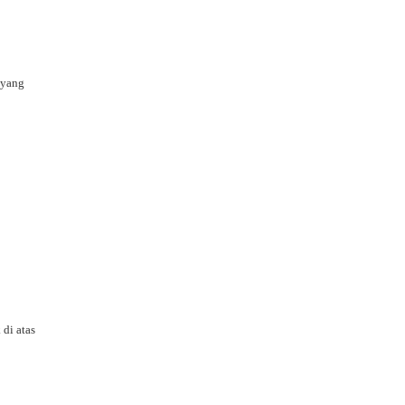
 yang
di atas