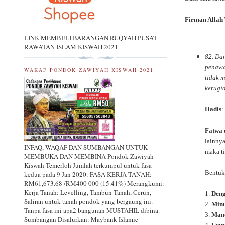
Firman Allah
LINK MEMBELI BARANGAN RUQYAH PUSAT
RAWATAN ISLAM KISWAH 2021
82. Da
penawa
WAKAF PONDOK ZAWIYAH KISWAH 2021
tidak 
kerugia
Hadis
:
Fatwa
lainnya
INFAQ, WAQAF DAN SUMBANGAN UNTUK
maka t
MEMBUKA DAN MEMBINA Pondok Zawiyah
Kiswah Temerloh Jumlah terkumpul untuk fasa
Bentuk
kedua pada 9 Jan 2020: FASA KERJA TANAH:
RM61,673.68 /RM400 000 (15.41%) Merangkumi:
Kerja Tanah: Levelling, Tambun Tanah, Cerun,
1.
Den
Saliran untuk tanah pondok yang bergaung ini.
2.
Min
Tanpa fasa ini apa2 bangunan MUSTAHIL dibina.
3.
Man
Sumbangan Disalurkan: Maybank Islamic