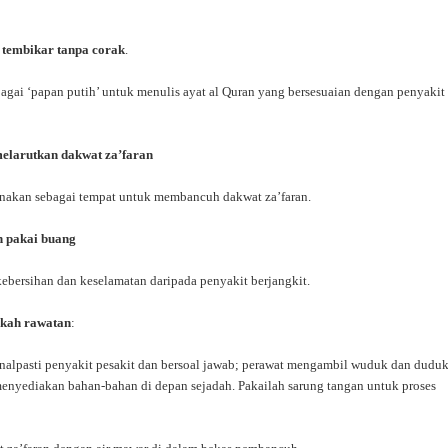
.
 tembikar tanpa corak
.
agai ‘papan putih’ untuk menulis ayat al Quran yang bersesuaian dengan penyakit
melarutkan dakwat za’faran
unakan sebagai tempat untuk membancuh dakwat za’faran.
n pakai buang
ebersihan dan keselamatan daripada penyakit berjangkit.
kah rawatan
:
nalpasti penyakit pesakit dan bersoal jawab; perawat mengambil wuduk dan duduk 
menyediakan bahan-bahan di depan sejadah. Pakailah sarung tangan untuk proses