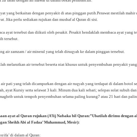
 za’faran dengan air mawar di dalam bekas pembancuh.
yat yang berkaitan dengan penyakit di atas pinggan putih.Perawat mestilah mahir
t. Jika perlu sediakan rujukan dan mushaf al Quran di sisi.
a ayat tersebut dan diikuti oleh pesakit. Pesakit hendaklah membaca ayat yang te
ih tersebut.
g air zamzam / air mineral yang telah diruqyah ke dalam pinggan tersebut.
lah melarutkan air tersebut beserta niat khusus untuk penyembuhan penyakit yan
air pati yang telah dicampurkan dengan air ruqyah yang terdapat di dalam botol s
h, ayat Kursiy serta selawat 3 kali. Minum dua kali sehari; selepas solat subuh dan
 maghrib untuk tempoh penyembuhan selama paling kurang7 atau 21 hari dan pali
aan ayat al Quran rujukan (A’lij Nafsaka bil Quran:”Ubatilah dirimu dengan a
gan Sheikh Abi al Fadaa’ Muhammad, Mesir):
syifa’ di dalam al Quran: