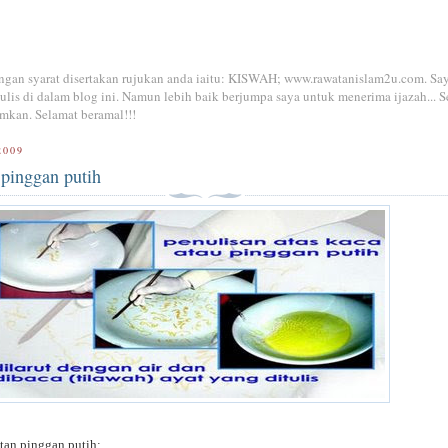
dengan syarat disertakan rujukan anda iaitu: KISWAH; www.rawatanislam2u.com. Sa
is di dalam blog ini. Namun lebih baik berjumpa saya untuk menerima ijazah... S
mkan. Selamat beramal!!!
2009
 pinggan putih
atan pinggan putih: