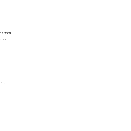
di ubat
uran
nan,