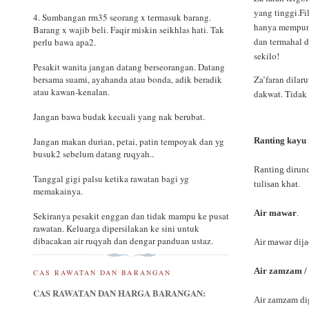
yang tinggi.Fi
4. Sumbangan rm35 seorang x termasuk barang.
hanya mempuny
Barang x wajib beli. Faqir miskin seikhlas hati. Tak
dan termahal 
perlu bawa apa2.
sekilo!
Pesakit wanita jangan datang berseorangan. Datang
Za’faran dilar
bersama suami, ayahanda atau bonda, adik beradik
atau kawan-kenalan.
dakwat. Tidak t
Jangan bawa budak kecuali yang nak berubat.
Ranting kayu 
Jangan makan durian, petai, patin tempoyak dan yg
busuk2 sebelum datang ruqyah..
Ranting dirun
Tanggal gigi palsu ketika rawatan bagi yg
tulisan khat.
memakainya.
Air mawar
.
Sekiranya pesakit enggan dan tidak mampu ke pusat
rawatan. Keluarga dipersilakan ke sini untuk
dibacakan air ruqyah dan dengar panduan ustaz.
Air mawar dija
Air zamzam / 
CAS RAWATAN DAN BARANGAN
CAS RAWATAN DAN HARGA BARANGAN:
Air zamzam di