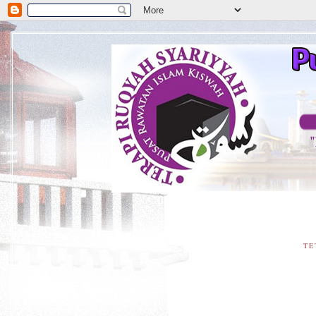
**D
TE