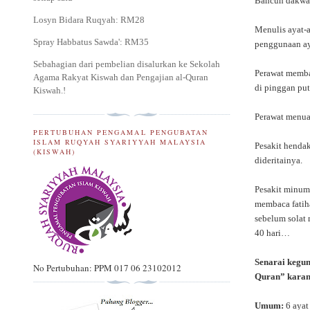
Bancuh dakwat
Losyn Bidara Ruqyah: RM28
Menulis ayat-a
Spray Habbatus Sawda': RM35
penggunaan aya
Sebahagian dari pembelian disalurkan ke Sekolah
Perawat membac
Agama Rakyat Kiswah dan Pengajian al-Quran
di pinggan put
Kiswah.
!
Perawat menuan
PERTUBUHAN PENGAMAL PENGUBATAN
ISLAM RUQYAH SYARIYYAH MALAYSIA
Pesakit hendak
(KISWAH)
dideritainya.
Pesakit minum 
membaca fatiha
sebelum solat
40 hari…
Senarai kegun
No Pertubuhan: PPM 017 06 23102012
Quran” karan
Umum:
6 ayat 