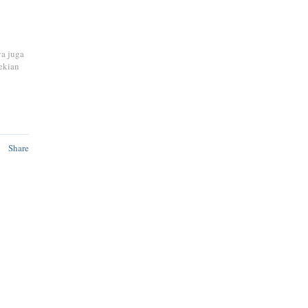
ya juga
ekian
Share