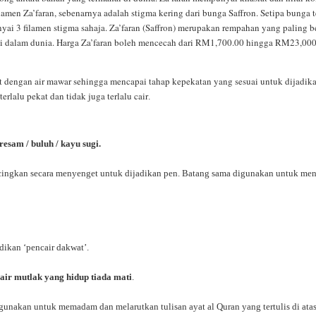
lamen Za’faran, sebenarnya adalah stigma kering dari bunga Saffron. Setipa bunga t
ai 3 filamen stigma sahaja. Za’faran (Saffron) merupakan rempahan yang paling b
di dalam dunia. Harga Za’faran boleh mencecah dari RM1,700.00 hingga RM23,00
ut dengan air mawar sehingga mencapai tahap kepekatan yang sesuai untuk dijadik
erlalu pekat dan tidak juga terlalu cair
.
resam / buluh / kayu sugi.
cingkan secara menyenget untuk dijadikan pen. Batang sama digunakan untuk men
dikan ‘pencair dakwat’.
air mutlak yang hidup tiada mati
.
gunakan untuk memadam dan melarutkan tulisan ayat al Quran yang tertulis di ata