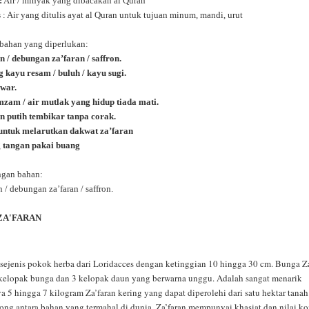
:
Air / minyak yang dibacakan al Quran
s
: Air yang ditulis ayat al Quran untuk tujuan minum, mandi, urut
bahan yang diperlukan:
n / debungan za’faran / saffron.
g kayu resam / buluh / kayu sugi.
war.
mzam / air mutlak yang hidup tiada mati.
n putih tembikar tanpa corak.
untuk melarutkan dakwat za’faran
 tangan pakai buang
ngan bahan:
 / debungan za’faran / saffron.
ZA'FARAN
 sejenis pokok herba dari Loridacces dengan ketinggian 10 hingga 30 cm. Bunga Z
elopak bunga dan 3 kelopak daun yang berwarna unggu. Adalah sangat menarik
a 5 hingga 7 kilogram Za’faran kering yang dapat diperolehi dari satu hektar tanah
long antara bahan yang termahal di dunia. Za’faran mempunyai khasiat dan nilai ko