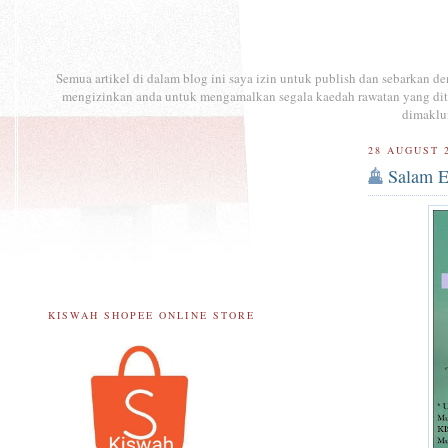
Semua artikel di dalam blog ini saya izin untuk publish dan sebarkan 
mengizinkan anda untuk mengamalkan segala kaedah rawatan yang ditul
dimaklu
28 AUGUST 
Salam E
KISWAH SHOPEE ONLINE STORE