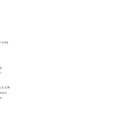
an yang
ng
u.
h S.A.W
annya
an