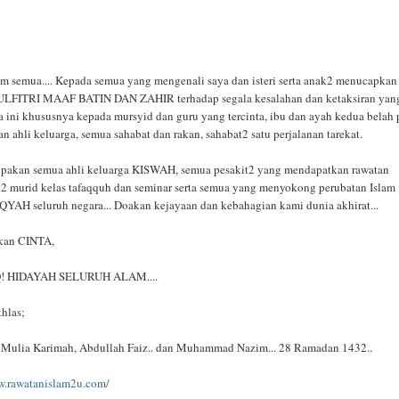
m semua.... Kepada semua yang mengenali saya dan isteri serta anak2 menucapkan
FITRI MAAF BATIN DAN ZAHIR terhadap segala kesalahan dan ketaksiran yan
 ini khususnya kepada mursyid dan guru yang tercinta, ibu dan ayah kedua belah 
an ahli keluarga, semua sahabat dan rakan, sahabat2 satu perjalanan tarekat.
lupakan semua ahli keluarga KISWAH, semua pesakit2 yang mendapatkan rawatan
 murid kelas tafaqquh dan seminar serta semua yang menyokong perubatan Islam
QYAH seluruh negara... Doakan kejayaan dan kebahagian kami dunia akhirat...
rkan CINTA,
 HIDAYAH SELURUH ALAM....
hlas;
 Mulia Karimah, Abdullah Faiz.. dan Muhammad Nazim... 28 Ramadan 1432..
.rawatanislam2u.com/