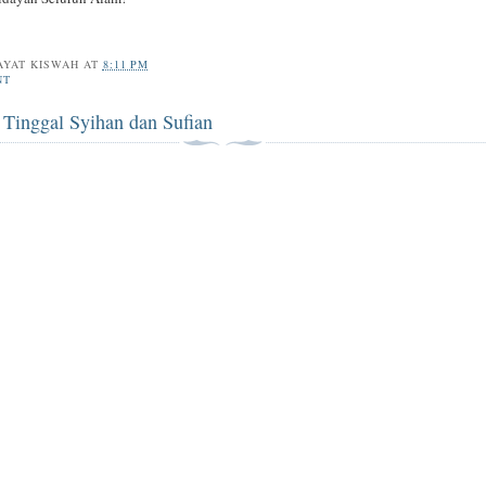
AYAT KISWAH
AT
8:11 PM
NT
 Tinggal Syihan dan Sufian