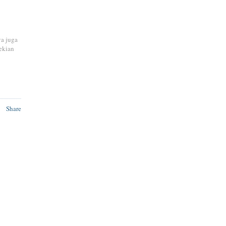
ya juga
ekian
Share