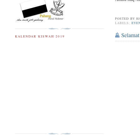
POSTED BY
H
LABELS:
EVE
Selamat
KALENDAR KISWAH 2019