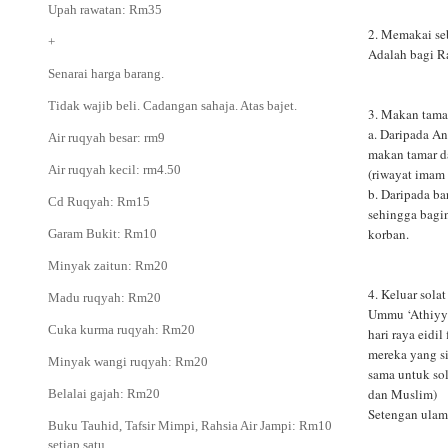
Upah rawatan: Rm35
2. Memakai se
+
Adalah bagi Ra
Senarai harga barang.
Tidak wajib beli. Cadangan sahaja. Atas bajet.
3. Makan tama
a. Daripada An
Air ruqyah besar: rm9
makan tamar d
Air ruqyah kecil: rm4.50
(riwayat imam
b. Daripada ba
Cd Ruqyah: Rm15
sehingga bagi
korban.
Garam Bukit: Rm10
Minyak zaitun: Rm20
4. Keluar sola
Madu ruqyah: Rm20
Ummu ‘Athiyya
Cuka kurma ruqyah: Rm20
hari raya eidi
mereka yang s
Minyak wangi ruqyah: Rm20
sama untuk so
dan Muslim)
Belalai gajah: Rm20
Setengan ulama
Buku Tauhid, Tafsir Mimpi, Rahsia Air Jampi: Rm10
setiap satu