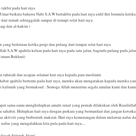
takbir pada hari raya
Umar berkata bahawa Nabi S.A.W bertakbir pada hari raya eidil fitri bermula ketika
 dari rumah sehinggalah sampai di temapt solat hari raya.
aqi dan al-hakim )
an yang berlainan ketika pergi dan pulang dari tempat solat hari raya
lah S.A.W apabila keluar pada hari raya pada satu jalan, baginda pulang pada jal
t imam Bukhari)
 tahniah dan ucapan selamat hari raya kepada para muslimin
ahabat apabila bertemu pada hari raya, mereka akan mengatakan kepada mereka ya
n kalimah yang bermaksud : Semoga Allah menerima segala amalan kami dan kam
apat sama-sama menghidupkan amaln sunat yang pernah dilakukan oleh Rasululla
ra sahabat. Hidupkan hari raya dengan perkara yang bermanfaat dan jangan kotork
ai aktiviti yang berbentuk maksiat. Hari raya kemenangan dalam melawan nafsu d
 nafsu yang mengalahkan kita pula pada hari raya....
idayah Seluruh Alam!