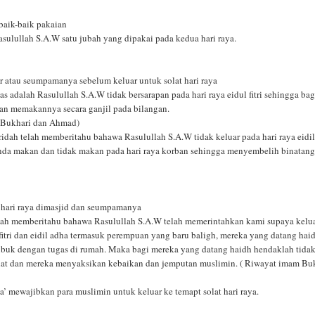
baik-baik pakaian
sulullah S.A.W satu jubah yang dipakai pada kedua hari raya.
r atau seumpamanya sebelum keluar untuk solat hari raya
as adalah Rasulullah S.A.W tidak bersarapan pada hari raya eidul fitri sehingga ba
an memakannya secara ganjil pada bilangan.
 Bukhari dan Ahmad)
ridah telah memberitahu bahawa Rasulullah S.A.W tidak keluar pada hari raya eidil 
nda makan dan tidak makan pada hari raya korban sehingga menyembelih binatan
t hari raya dimasjid dan seumpamanya
h memberitahu bahawa Rasulullah S.A.W telah memerintahkan kami supaya kelu
l fitri dan eidil adha termasuk perempuan yang baru baligh, mereka yang datang hai
ibuk dengan tugas di rumah. Maka bagi mereka yang datang haidh hendaklah tidak
lat dan mereka menyaksikan kebaikan dan jemputan muslimin. ( Riwayat imam Bu
’ mewajibkan para muslimin untuk keluar ke temapt solat hari raya.