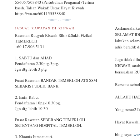
556057503843 (Pertubuhan Pengamal) Terima
kasih. Talian Wakaf: Ustaz Hayat Kiswah
https://wa.me/601155538840
Asslamualaiku
JADUAL RAWATAN DI KISWAH
SELAMAT IDUL
Rawatan Ruqyah Kiswah-Sihir &Sakit Fizikal
lakukan selama
TEMERLOH
+60 17-906 5131
adik beradik d
1. SABTU dan AHAD
Juga tidak di
Pendaftaran 2.30ptg-3ptg.
KISWAH, anak2
Jgn dtg lebih 3 ptg
berasaskan RU
Pusat Rawatan BANDAR TEMERLOH ATS SSM
Bersama seba
SEBARIS PUBLIC BANK.
ALLAHU HAQ!
2. Isnin-Rabu.
Pendaftaran 10pg-10.30pg.
Jgn dtg lebih 10.30
Yang benar2 Ik
Pusat Rawatan SEBERANG TEMERLOH
Hayat Kiswah,
SETENTANG HOSPITAL TEMERLOH.
blog saya:
www
3. Khamis Jumaat cuti.