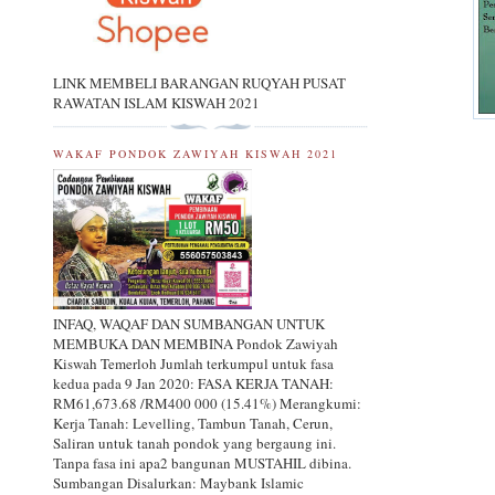
LINK MEMBELI BARANGAN RUQYAH PUSAT
RAWATAN ISLAM KISWAH 2021
WAKAF PONDOK ZAWIYAH KISWAH 2021
INFAQ, WAQAF DAN SUMBANGAN UNTUK
MEMBUKA DAN MEMBINA Pondok Zawiyah
Kiswah Temerloh Jumlah terkumpul untuk fasa
kedua pada 9 Jan 2020: FASA KERJA TANAH:
RM61,673.68 /RM400 000 (15.41%) Merangkumi:
Kerja Tanah: Levelling, Tambun Tanah, Cerun,
Saliran untuk tanah pondok yang bergaung ini.
Tanpa fasa ini apa2 bangunan MUSTAHIL dibina.
Sumbangan Disalurkan: Maybank Islamic