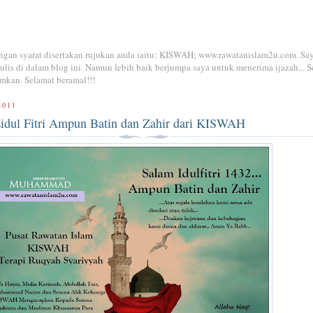
dengan syarat disertakan rujukan anda iaitu: KISWAH; www.rawatanislam2u.com. Sa
is di dalam blog ini. Namun lebih baik berjumpa saya untuk menerima ijazah... S
mkan. Selamat beramal!!!
2011
idul Fitri Ampun Batin dan Zahir dari KISWAH