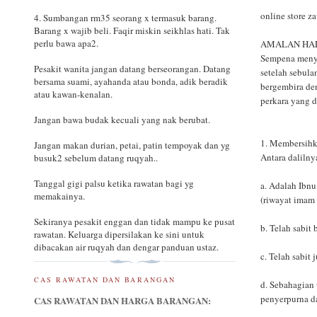
online store z
4. Sumbangan rm35 seorang x termasuk barang.
Barang x wajib beli. Faqir miskin seikhlas hati. Tak
perlu bawa apa2.
AMALAN HAR
Sempena menya
Pesakit wanita jangan datang berseorangan. Datang
setelah sebul
bersama suami, ayahanda atau bonda, adik beradik
bergembira den
atau kawan-kenalan.
perkara yang d
Jangan bawa budak kecuali yang nak berubat.
1. Membersihka
Jangan makan durian, petai, patin tempoyak dan yg
Antara dalilny
busuk2 sebelum datang ruqyah..
Tanggal gigi palsu ketika rawatan bagi yg
a. Adalah Ibnu
memakainya.
(riwayat imam
Sekiranya pesakit enggan dan tidak mampu ke pusat
b. Telah sabit
rawatan. Keluarga dipersilakan ke sini untuk
dibacakan air ruqyah dan dengar panduan ustaz.
c. Telah sabit
CAS RAWATAN DAN BARANGAN
d. Sebahagian
penyerpurna d
CAS RAWATAN DAN HARGA BARANGAN: