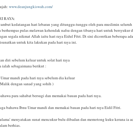
aujah:
www.deanjungkiswah.com/
I RAYA:
mbut kedatangan hari lebaran yang ditunggu-tunggu oleh para muslimin seluruh
an berhempas pulas melawan kehendak nafsu dengan tibanya hari untuk bersyukur 
gan segala nikmat Allah iaitu hari raya Eidul Fitri. Di sini dicoretkan beberapa ad
isunatkan untuk kita lakukan pada hari raya ini.
n diri sebelum keluar untuk solat hari raya
a ialah sebagaimana berikut :
 Umar mandi pada hari raya sebelum dia keluar
 Malik dengan sanad yang sohih )
 bahawa para sahabat bersugi dan memakai bauan pada hari raya.
 juga bahawa Ibnu Umar mandi dan memakai bauan pada hari raya Eidil Fitri.
 ulama’ menyatakan sunat mencukur bulu dibadan dan memotong kuku kerana ia a
alam berhias.