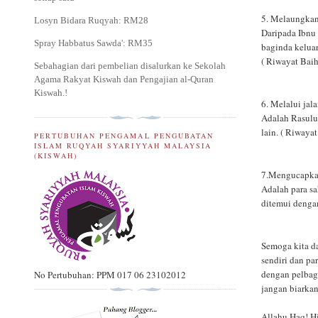
5. Melaungkan 
Losyn Bidara Ruqyah: RM28
Daripada Ibnu 
Spray Habbatus Sawda': RM35
baginda keluar
( Riwayat Baih
Sebahagian dari pembelian disalurkan ke Sekolah
Agama Rakyat Kiswah dan Pengajian al-Quran
Kiswah.
!
6. Melalui jal
Adalah Rasulul
lain. ( Riwaya
PERTUBUHAN PENGAMAL PENGUBATAN
ISLAM RUQYAH SYARIYYAH MALAYSIA
(KISWAH)
7.Mengucapkan
Adalah para s
ditemui denga
Semoga kita d
sendiri dan pa
dengan pelbag
No Pertubuhan: PPM 017 06 23102012
jangan biarkan
Allahu Haq! H