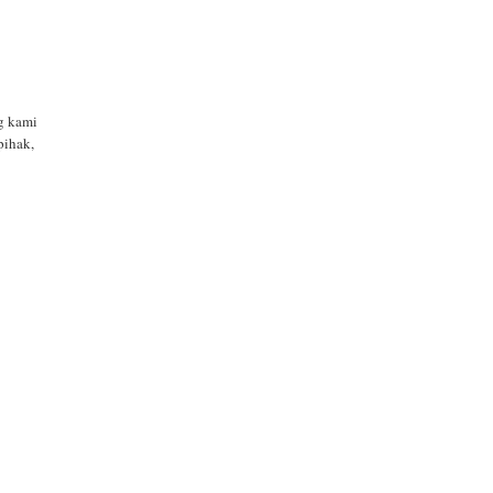
g kami
pihak,