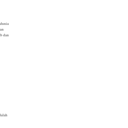
 dunia
dan
ab dan
dalah