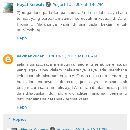
Hayat Kiswah
August 10, 2009 at 8:46 AM
2)bergantung pada tempat saudra / ri la...setahu saya tiada
tempat yang berbekam sambil beruqyah ni kecuali di Darul
Hikmah.. Malangnya kami di sini tiada bekam untuk
muslimah. tq
Reply
sakinahkucari
January 9, 2012 at 6:16 AM
salam ustaz...saya mempunyai seorang anak perempuan
yang agak slow dalam pelajaranya..saya ada membaca
kelebihan air minuman bekas Al Quran utk tujuan menerang
hati atau merawat kebebalan, jadi saya berminat nak
belajar cara cara menulis ayat AL quran di atas bekas putih
dan dihapuskan dgn air, utk dijadikan minuman penerang
hati..bagaimana caranya? terima ksaih
Reply
Replies
Hayat Kiswah
August 4, 2013 at 10:35 PM