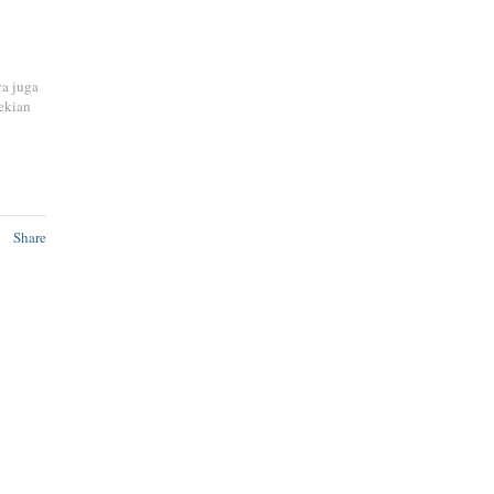
ya juga
ekian
Share