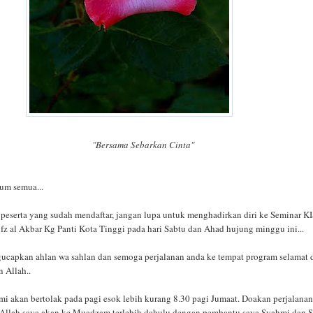
"Bersama Sebarkan Cinta"
um semua...
peserta yang sudah mendaftar, jangan lupa untuk menghadirkan diri ke Seminar
z al Akbar Kg Panti Kota Tinggi pada hari Sabtu dan Ahad hujung minggu ini...
apkan ahlan wa sahlan dan semoga perjalanan anda ke tempat program selamat 
 Allah..
mi akan bertolak pada pagi esok lebih kurang 8.30 pagi Jumaat. Doakan perjalana
a Allah saya akan ke Muadzam terlebih dahulu dengan pembantu saya Syahmi dan S