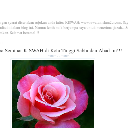
dengan syarat disertakan rujukan anda iaitu: KISWAH; www.rawatanislam2u.com. Sa
is di dalam blog ini. Namun lebih baik berjumpa saya untuk menerima ijazah... S
mkan. Selamat beramal!!!
11
pa Seminar KISWAH di Kota Tinggi Sabtu dan Ahad Ini!!!