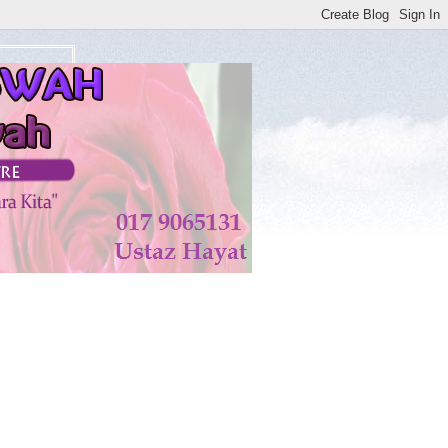
tan di KISWAH DISEMBUHKAN ALLAH TAALA. AMIN**