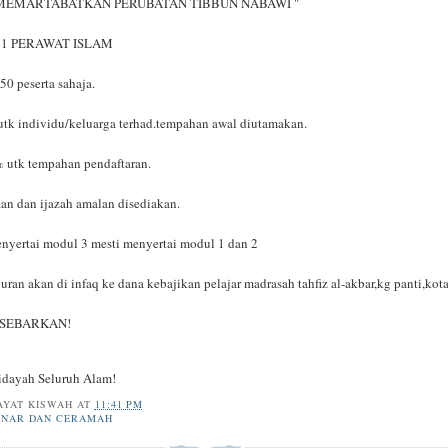
MEMARTABATKAN PERUBATAN TIBBUN NABAWI "
 1 PERAWAT ISLAM
50 peserta sahaja.
utk individu/keluarga terhad.tempahan awal diutamakan.
% utk tempahan pendaftaran.
taan dan ijazah amalan disediakan.
enyertai modul 3 mesti menyertai modul 1 dan 2
uran akan di infaq ke dana kebajikan pelajar madrasah tahfiz al-akbar,kg panti,kota
-SEBARKAN!
idayah Seluruh Alam!
AYAT KISWAH
AT
11:41 PM
INAR DAN CERAMAH