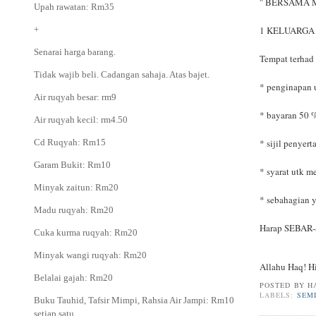
" BERSAMA 
Upah rawatan: Rm35
1 KELUARGA
+
Senarai harga barang.
Tempat terhad 
Tidak wajib beli. Cadangan sahaja. Atas bajet.
* penginapan 
Air ruqyah besar: rm9
* bayaran 50 
Air ruqyah kecil: rm4.50
* sijil penyer
Cd Ruqyah: Rm15
Garam Bukit: Rm10
* syarat utk m
Minyak zaitun: Rm20
* sebahagian y
Madu ruqyah: Rm20
Harap SEBAR
Cuka kurma ruqyah: Rm20
Minyak wangi ruqyah: Rm20
Allahu Haq! H
Belalai gajah: Rm20
POSTED BY
H
LABELS:
SEM
Buku Tauhid, Tafsir Mimpi, Rahsia Air Jampi: Rm10
setiap satu