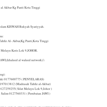
 al Akbar Kg Panti Kota Tinggi
 islam KISWAH Rukyah Syariyyah.
ma:
fiz Al- Akbar,Kg Panti,Kota Tinggi
at Melayu Keris Lok 9,JOHOR.
I,(khaleed al waleed network).\
ngi:
aki 0177600775 ( PENYELARAS)
0197013812 (Madrasah Tahfiz al-Akbar)
127259255( Silat Melayu Lok 9,Johor )
n Salim 0127560331 ( Perubatan JAWI )