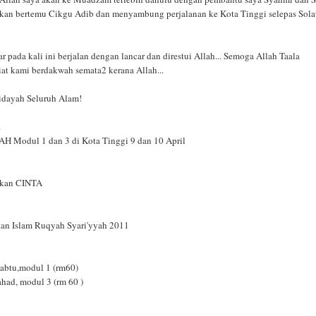
akan bertemu Cikgu Adib dan menyambung perjalanan ke Kota Tinggi selepas Sola
 pada kali ini berjalan dengan lancar dan direstui Allah... Semoga Allah Taala
at kami berdakwah semata2 kerana Allah...
idayah Seluruh Alam!
1
H Modul 1 dan 3 di Kota Tinggi 9 dan 10 April
rkan CINTA
an Islam Ruqyah Syari'yyah 2011
 sabtu,modul 1 (rm60)
ahad, modul 3 (rm 60 )