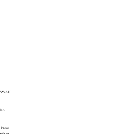
 KISWAH
dan
n kami
yihan.