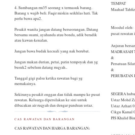
TEMPAT
4. Sumbangan rm35 seorang x termasuk barang.
Maahad Tahfiz
Barang x wajib beli. Faqir miskin seikhlas hati. Tak
perlu bawa apa2.
Moodul oleh:
Pesakit wanita jangan datang berseorangan. Datang
pusat rawatan
bersama suami, ayahanda atau bonda, adik beradik
atau kawan-kenalan.
Anjuran bersa
Jangan bawa budak kecuali yang nak berubat.
MADRASAH Tah
&
Jangan makan durian, petai, patin tempoyak dan yg
Persatuan Sil
busuk2 sebelum datang ruqyah..
&
PERUBATAN JAW
Tanggal gigi palsu ketika rawatan bagi yg
memakainya.
SEGERA hubu
Sekiranya pesakit enggan dan tidak mampu ke pusat
Ustaz Mohd Z
rawatan. Keluarga dipersilakan ke sini untuk
dibacakan air ruqyah dan dengar panduan ustaz.
Ustaz Azhari 
Cikgu Kamal 0
PJS Khalid Bi
CAS RAWATAN DAN BARANGAN
CAS RAWATAN DAN HARGA BARANGAN: