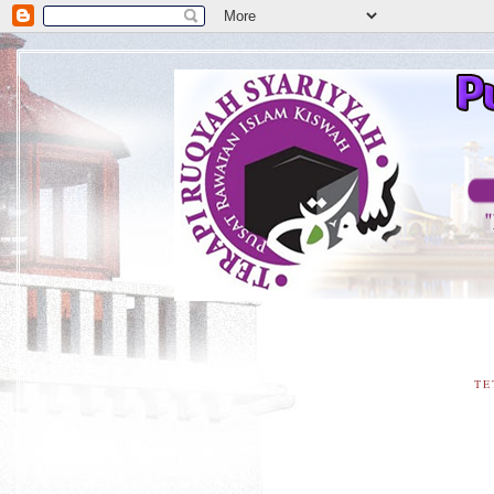
**D
TE