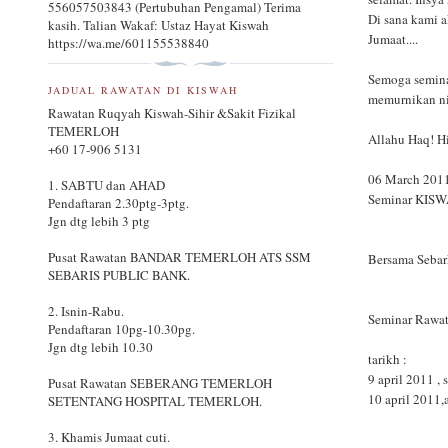
556057503843 (Pertubuhan Pengamal) Terima
Di sana kami 
kasih. Talian Wakaf: Ustaz Hayat Kiswah
Jumaat....
https://wa.me/601155538840
Semoga seminar
JADUAL RAWATAN DI KISWAH
memurnikan ni
Rawatan Ruqyah Kiswah-Sihir &Sakit Fizikal
TEMERLOH
Allahu Haq! H
+60 17-906 5131
06 March 201
1. SABTU dan AHAD
Seminar KISWA
Pendaftaran 2.30ptg-3ptg.
Jgn dtg lebih 3 ptg
Pusat Rawatan BANDAR TEMERLOH ATS SSM
Bersama Seba
SEBARIS PUBLIC BANK.
2. Isnin-Rabu.
Seminar Rawat
Pendaftaran 10pg-10.30pg.
Jgn dtg lebih 10.30
tarikh :
9 april 2011 ,
Pusat Rawatan SEBERANG TEMERLOH
10 april 2011,
SETENTANG HOSPITAL TEMERLOH.
3. Khamis Jumaat cuti.