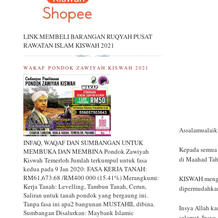
LINK MEMBELI BARANGAN RUQYAH PUSAT
RAWATAN ISLAM KISWAH 2021
WAKAF PONDOK ZAWIYAH KISWAH 2021
Assalamualaik
INFAQ, WAQAF DAN SUMBANGAN UNTUK
Kepada semua 
MEMBUKA DAN MEMBINA Pondok Zawiyah
di Maahad Tahf
Kiswah Temerloh Jumlah terkumpul untuk fasa
kedua pada 9 Jan 2020: FASA KERJA TANAH:
RM61,673.68 /RM400 000 (15.41%) Merangkumi:
KISWAH menguc
Kerja Tanah: Levelling, Tambun Tanah, Cerun,
dipermudahkan
Saliran untuk tanah pondok yang bergaung ini.
Tanpa fasa ini apa2 bangunan MUSTAHIL dibina.
Insya Allah ka
Sumbangan Disalurkan: Maybank Islamic
selamat. Insy