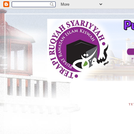
**
TE