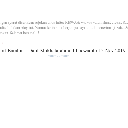
dengan syarat disertakan rujukan anda iaitu: KISWAH; www.rawatanislam2u.com. Sa
is di dalam blog ini. Namun lebih baik berjumpa saya untuk menerima ijazah... S
mkan. Selamat beramal!!!
020
l Barahin - Dalil Mukhalafatuhu lil hawadith 15 Nov 2019