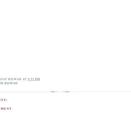
AYAT KISWAH
AT
9:51 PM
IM KISWAH
TS:
MMENT