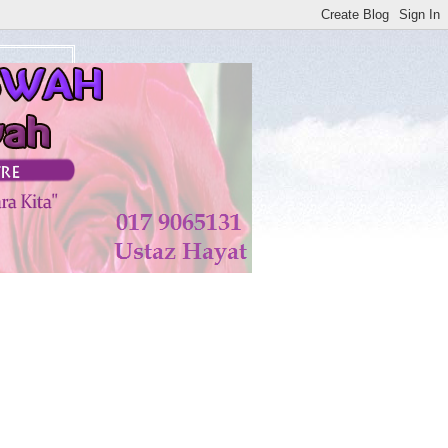
atan di KISWAH DISEMBUHKAN ALLAH TAALA. AMIN**