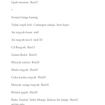
Upah rawatan: Rm35
+
Senarai harga barang.
Tidak wajib beli. Cadangan sahaja. Atas bajet.
Air ruqyah besar: rm9
Air ruqyah kecil: rm4.50
Cd Ruqyah: Rm15
Garam Bukit: Rm10
Minyak zaitun: Rm20
Madu ruqyah: Rm20
Cuka kurma ruqyah: Rm20
Minyak wangi ruqyah: Rm20
Belalai gajah: Rm20
Buku Tauhid, Tafsir Mimpi, Rahsia Air Jampi: Rm10
setiap satu