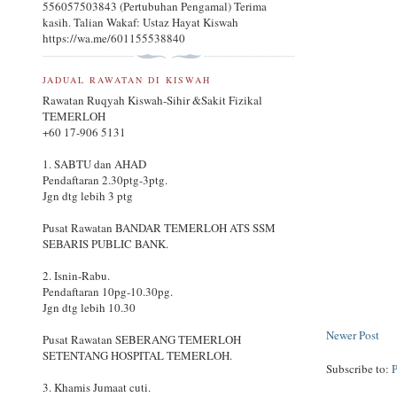
556057503843 (Pertubuhan Pengamal) Terima
kasih. Talian Wakaf: Ustaz Hayat Kiswah
https://wa.me/601155538840
JADUAL RAWATAN DI KISWAH
Rawatan Ruqyah Kiswah-Sihir &Sakit Fizikal
TEMERLOH
+60 17-906 5131
1. SABTU dan AHAD
Pendaftaran 2.30ptg-3ptg.
Jgn dtg lebih 3 ptg
Pusat Rawatan BANDAR TEMERLOH ATS SSM
SEBARIS PUBLIC BANK.
2. Isnin-Rabu.
Pendaftaran 10pg-10.30pg.
Jgn dtg lebih 10.30
Newer Post
Pusat Rawatan SEBERANG TEMERLOH
SETENTANG HOSPITAL TEMERLOH.
Subscribe to:
3. Khamis Jumaat cuti.