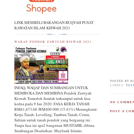
LINK MEMBELI BARANGAN RUQYAH PUSAT
RAWATAN ISLAM KISWAH 2021
WAKAF PONDOK ZAWIYAH KISWAH 2021
POSTED BY
H
LABELS:
TA'L
INFAQ, WAQAF DAN SUMBANGAN UNTUK
MEMBUKA DAN MEMBINA Pondok Zawiyah
Kiswah Temerloh Jumlah terkumpul untuk fasa
NO COMMEN
kedua pada 9 Jan 2020: FASA KERJA TANAH:
RM61,673.68 /RM400 000 (15.41%) Merangkumi:
POST A CO
Kerja Tanah: Levelling, Tambun Tanah, Cerun,
Saliran untuk tanah pondok yang bergaung ini.
Tanpa fasa ini apa2 bangunan MUSTAHIL dibina.
Sumbangan Disalurkan: Maybank Islamic