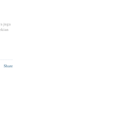
ya juga
ekian
Share