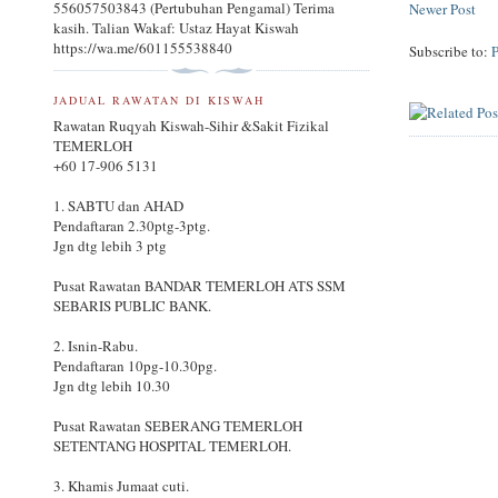
556057503843 (Pertubuhan Pengamal) Terima
Newer Post
kasih. Talian Wakaf: Ustaz Hayat Kiswah
https://wa.me/601155538840
Subscribe to:
JADUAL RAWATAN DI KISWAH
Rawatan Ruqyah Kiswah-Sihir &Sakit Fizikal
TEMERLOH
+60 17-906 5131
1. SABTU dan AHAD
Pendaftaran 2.30ptg-3ptg.
Jgn dtg lebih 3 ptg
Pusat Rawatan BANDAR TEMERLOH ATS SSM
SEBARIS PUBLIC BANK.
2. Isnin-Rabu.
Pendaftaran 10pg-10.30pg.
Jgn dtg lebih 10.30
Pusat Rawatan SEBERANG TEMERLOH
SETENTANG HOSPITAL TEMERLOH.
3. Khamis Jumaat cuti.