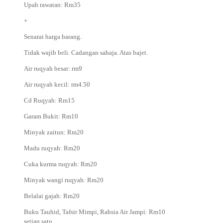
Upah rawatan: Rm35
+
Senarai harga barang.
Tidak wajib beli. Cadangan sahaja. Atas bajet.
Air ruqyah besar: rm9
Air ruqyah kecil: rm4.50
Cd Ruqyah: Rm15
Garam Bukit: Rm10
Minyak zaitun: Rm20
Madu ruqyah: Rm20
Cuka kurma ruqyah: Rm20
Minyak wangi ruqyah: Rm20
Belalai gajah: Rm20
Buku Tauhid, Tafsir Mimpi, Rahsia Air Jampi: Rm10
setiap satu