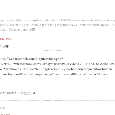
dengan syarat disertakan rujukan anda iaitu: KISWAH; www.rawatanislam2u.com. Sa
is di dalam blog ini. Namun lebih baik berjumpa saya untuk menerima ijazah... S
mkan. Selamat beramal!!!
ER 2020
ngaji
https://web.facebook.com/plugins/video.php?
3A%2F%2Fweb.facebook.com%2Fhayatkiswah%2Fvideos%2F274841817058428
0&width=267" width="267" height="476" style="border:none;overflow:hidden"
" frameborder="0" allowTransparency="true" allowFullScreen="true"></iframe>
AYAT KISWAH
AT
9:27 PM
TS: