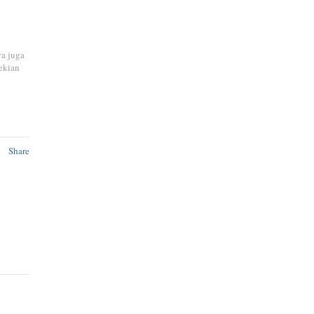
ya juga
ekian
Share
%