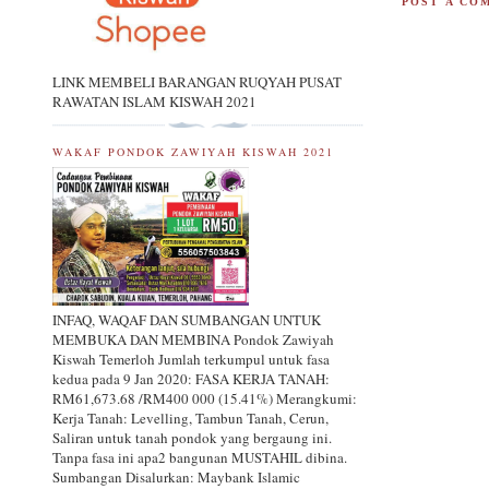
POST A CO
LINK MEMBELI BARANGAN RUQYAH PUSAT
RAWATAN ISLAM KISWAH 2021
WAKAF PONDOK ZAWIYAH KISWAH 2021
INFAQ, WAQAF DAN SUMBANGAN UNTUK
MEMBUKA DAN MEMBINA Pondok Zawiyah
Kiswah Temerloh Jumlah terkumpul untuk fasa
kedua pada 9 Jan 2020: FASA KERJA TANAH:
RM61,673.68 /RM400 000 (15.41%) Merangkumi:
Kerja Tanah: Levelling, Tambun Tanah, Cerun,
Saliran untuk tanah pondok yang bergaung ini.
Tanpa fasa ini apa2 bangunan MUSTAHIL dibina.
Sumbangan Disalurkan: Maybank Islamic