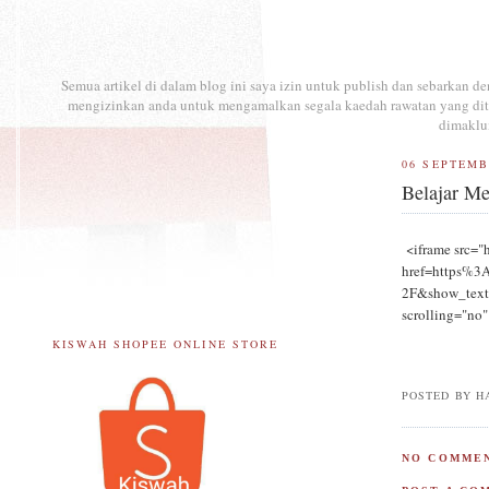
Semua artikel di dalam blog ini saya izin untuk publish dan sebarkan 
mengizinkan anda untuk mengamalkan segala kaedah rawatan yang ditul
dimaklu
06 SEPTEMB
Belajar Me
<iframe src="
href=https%
2F&show_text=
scrolling="no
KISWAH SHOPEE ONLINE STORE
POSTED BY
H
NO COMMEN