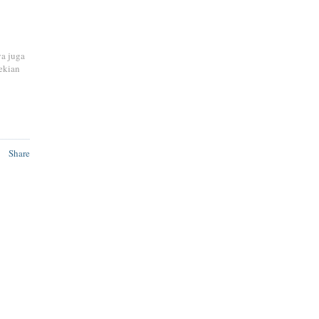
ya juga
ekian
Share