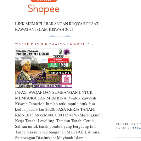
LINK MEMBELI BARANGAN RUQYAH PUSAT
RAWATAN ISLAM KISWAH 2021
WAKAF PONDOK ZAWIYAH KISWAH 2021
INFAQ, WAQAF DAN SUMBANGAN UNTUK
MEMBUKA DAN MEMBINA Pondok Zawiyah
Kiswah Temerloh Jumlah terkumpul untuk fasa
kedua pada 9 Jan 2020: FASA KERJA TANAH:
RM61,673.68 /RM400 000 (15.41%) Merangkumi:
Kerja Tanah: Levelling, Tambun Tanah, Cerun,
POSTED BY
H
Saliran untuk tanah pondok yang bergaung ini.
LABELS:
TAJ
Tanpa fasa ini apa2 bangunan MUSTAHIL dibina.
Sumbangan Disalurkan: Maybank Islamic