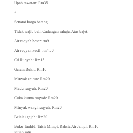
Upah rawatan: Rm35
+
Senarai harga barang.
Tidak wajib beli. Cadangan sahaja. Atas bajet.
Air ruqyah besar: rm9
Air ruqyah kecil: rm4.50
Cd Ruqyah: Rm15
Garam Bukit: Rm10
Minyak zaitun: Rm20
Madu ruqyah: Rm20
Cuka kurma ruqyah: Rm20
Minyak wangi ruqyah: Rm20
Belalai gajah: Rm20
Buku Tauhid, Tafsir Mimpi, Rahsia Air Jampi: Rm10
setiap satu