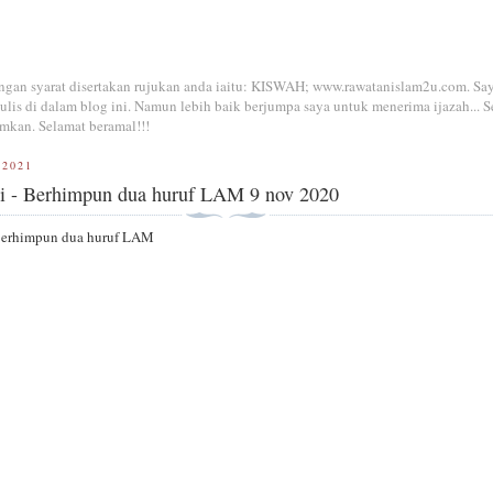
dengan syarat disertakan rujukan anda iaitu: KISWAH; www.rawatanislam2u.com. Sa
is di dalam blog ini. Namun lebih baik berjumpa saya untuk menerima ijazah... S
mkan. Selamat beramal!!!
 2021
ri - Berhimpun dua huruf LAM 9 nov 2020
- Berhimpun dua huruf LAM