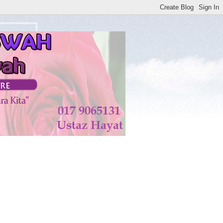
di KISWAH DISEMBUHKAN ALLAH TAALA. AMIN**