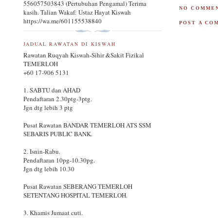
556057503843 (Pertubuhan Pengamal) Terima
NO COMMEN
kasih. Talian Wakaf: Ustaz Hayat Kiswah
https://wa.me/601155538840
POST A CO
JADUAL RAWATAN DI KISWAH
Rawatan Ruqyah Kiswah-Sihir &Sakit Fizikal
TEMERLOH
+60 17-906 5131
1. SABTU dan AHAD
Pendaftaran 2.30ptg-3ptg.
Jgn dtg lebih 3 ptg
Pusat Rawatan BANDAR TEMERLOH ATS SSM
SEBARIS PUBLIC BANK.
2. Isnin-Rabu.
Pendaftaran 10pg-10.30pg.
Jgn dtg lebih 10.30
Pusat Rawatan SEBERANG TEMERLOH
SETENTANG HOSPITAL TEMERLOH.
3. Khamis Jumaat cuti.