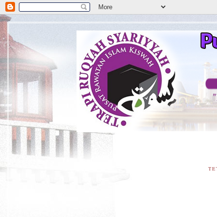
**
TE