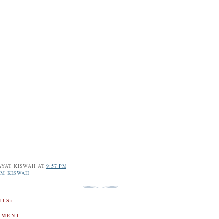
AYAT KISWAH
AT
9:57 PM
IM KISWAH
TS:
MMENT