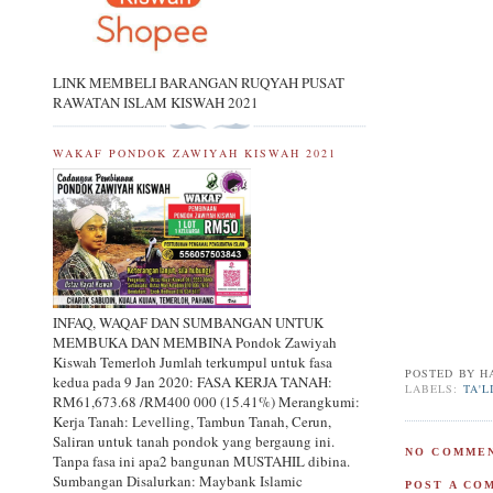
LINK MEMBELI BARANGAN RUQYAH PUSAT
RAWATAN ISLAM KISWAH 2021
WAKAF PONDOK ZAWIYAH KISWAH 2021
INFAQ, WAQAF DAN SUMBANGAN UNTUK
MEMBUKA DAN MEMBINA Pondok Zawiyah
Kiswah Temerloh Jumlah terkumpul untuk fasa
POSTED BY
H
kedua pada 9 Jan 2020: FASA KERJA TANAH:
LABELS:
TA'L
RM61,673.68 /RM400 000 (15.41%) Merangkumi:
Kerja Tanah: Levelling, Tambun Tanah, Cerun,
Saliran untuk tanah pondok yang bergaung ini.
NO COMMEN
Tanpa fasa ini apa2 bangunan MUSTAHIL dibina.
Sumbangan Disalurkan: Maybank Islamic
POST A CO