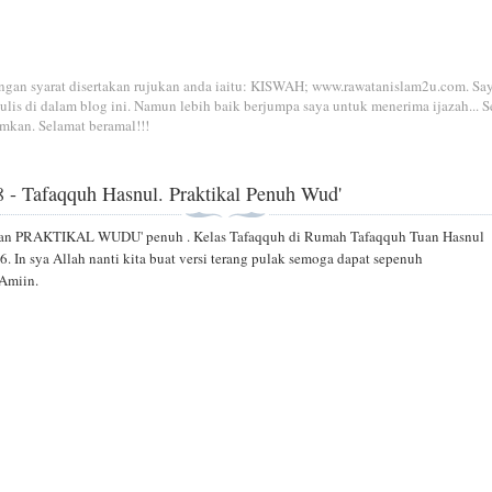
dengan syarat disertakan rujukan anda iaitu: KISWAH; www.rawatanislam2u.com. Sa
is di dalam blog ini. Namun lebih baik berjumpa saya untuk menerima ijazah... S
mkan. Selamat beramal!!!
8
 - Tafaqquh Hasnul. Praktikal Penuh Wud'
man PRAKTIKAL WUDU' penuh . Kelas Tafaqquh di Rumah Tafaqquh Tuan Hasnul
6. In sya Allah nanti kita buat versi terang pulak semoga dapat sepenuh
 Amiin.