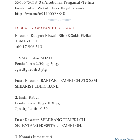
556057503843 (Pertubuhan Pengamal) Terima
kasih. Talian Wakaf: Ustaz Hayat Kiswah
https://wa.me/601155538840
JADUAL RAWATAN DI KISWAH
Rawatan Ruqyah Kiswah-Sihir &Sakit Fizikal
TEMERLOH
+60 17-906 5131
1. SABTU dan AHAD
Pendaftaran 2.30ptg-3ptg.
Jgn dtg lebih 3 ptg
Pusat Rawatan BANDAR TEMERLOH ATS SSM
SEBARIS PUBLIC BANK.
2. Isnin-Rabu.
Pendaftaran 10pg-10.30pg.
Jgn dtg lebih 10.30
Pusat Rawatan SEBERANG TEMERLOH
SETENTANG HOSPITAL TEMERLOH.
3. Khamis Jumaat cuti.
Newer Post