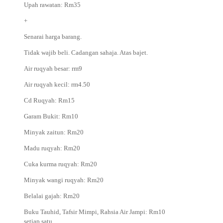
Upah rawatan: Rm35
+
Senarai harga barang.
Tidak wajib beli. Cadangan sahaja. Atas bajet.
Air ruqyah besar: rm9
Air ruqyah kecil: rm4.50
Cd Ruqyah: Rm15
Garam Bukit: Rm10
Minyak zaitun: Rm20
Madu ruqyah: Rm20
Cuka kurma ruqyah: Rm20
Minyak wangi ruqyah: Rm20
Belalai gajah: Rm20
Buku Tauhid, Tafsir Mimpi, Rahsia Air Jampi: Rm10
setiap satu