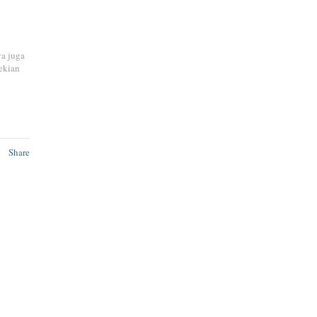
ya juga
ekian
Share