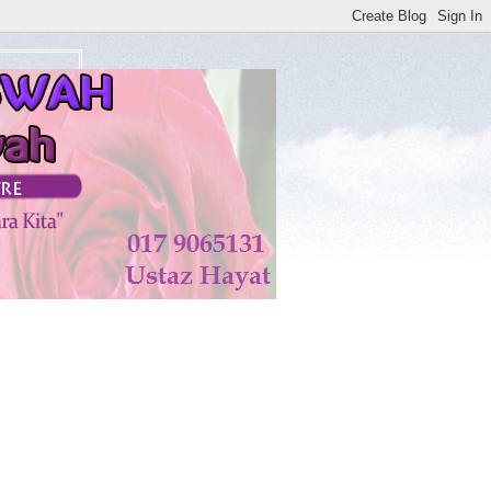
Pesakit Yang Telah Menerima Rawatan di KISWAH D