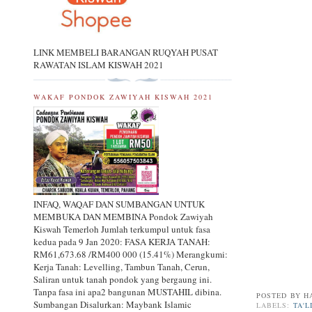
LINK MEMBELI BARANGAN RUQYAH PUSAT
RAWATAN ISLAM KISWAH 2021
WAKAF PONDOK ZAWIYAH KISWAH 2021
INFAQ, WAQAF DAN SUMBANGAN UNTUK
MEMBUKA DAN MEMBINA Pondok Zawiyah
Kiswah Temerloh Jumlah terkumpul untuk fasa
kedua pada 9 Jan 2020: FASA KERJA TANAH:
RM61,673.68 /RM400 000 (15.41%) Merangkumi:
Kerja Tanah: Levelling, Tambun Tanah, Cerun,
Saliran untuk tanah pondok yang bergaung ini.
Tanpa fasa ini apa2 bangunan MUSTAHIL dibina.
POSTED BY
H
Sumbangan Disalurkan: Maybank Islamic
LABELS:
TA'L