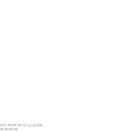
AYAT KISWAH
AT
11:45 PM
IM KISWAH