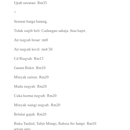
Upah rawatan: Rm35
+
Senarai harga barang.
Tidak wajib beli. Cadangan sahaja. Atas bajet.
Air ruqyah besar: rm9
Air ruqyah kecil: rm4.50
Cd Ruqyah: Rm15
Garam Bukit: Rm10
Minyak zaitun: Rm20
Madu ruqyah: Rm20
Cuka kurma ruqyah: Rm20
Minyak wangi ruqyah: Rm20
Belalai gajah: Rm20
Buku Tauhid, Tafsir Mimpi, Rahsia Air Jampi: Rm10
setiap satu