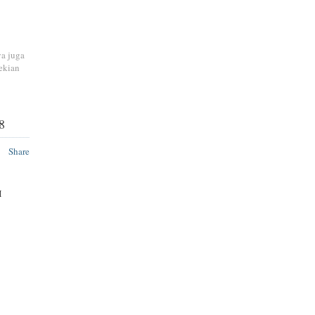
ya juga
ekian
8
Share
H