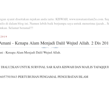
dengan syarat disertakan rujukan anda iaitu: KISWAH; www.rawatanislam2u.com. Sa
is di dalam blog ini. Namun lebih baik berjumpa saya untuk menerima ijazah... S
mkan. Selamat beramal!!!
 2019
 Amani - Kenapa Alam Menjadi Dalil Wujud Allah. 2 Dis 201
ni - Kenapa Alam Menjadi Dalil Wujud Allah.
DIALU2KAN UNTUK SURVIVAL SAR KAFA KISWAH DAN MAJLIS TAFAQQU
6057503843 PERTUBUHAN PENGAMAL PENGUBATAN ISLAM