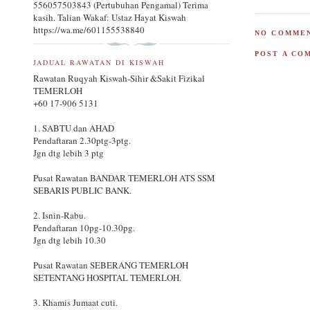
556057503843 (Pertubuhan Pengamal) Terima
kasih. Talian Wakaf: Ustaz Hayat Kiswah
https://wa.me/601155538840
NO COMMEN
POST A CO
JADUAL RAWATAN DI KISWAH
Rawatan Ruqyah Kiswah-Sihir &Sakit Fizikal
TEMERLOH
+60 17-906 5131
1. SABTU dan AHAD
Pendaftaran 2.30ptg-3ptg.
Jgn dtg lebih 3 ptg
Pusat Rawatan BANDAR TEMERLOH ATS SSM
SEBARIS PUBLIC BANK.
2. Isnin-Rabu.
Pendaftaran 10pg-10.30pg.
Jgn dtg lebih 10.30
Pusat Rawatan SEBERANG TEMERLOH
SETENTANG HOSPITAL TEMERLOH.
3. Khamis Jumaat cuti.