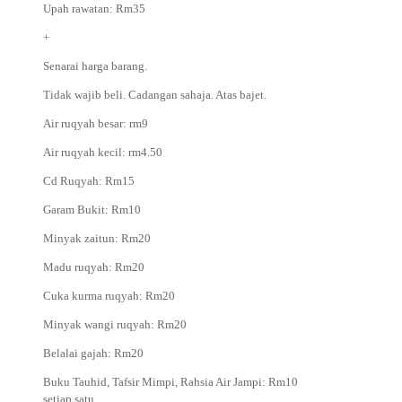
Upah rawatan: Rm35
+
Senarai harga barang.
Tidak wajib beli. Cadangan sahaja. Atas bajet.
Air ruqyah besar: rm9
Air ruqyah kecil: rm4.50
Cd Ruqyah: Rm15
Garam Bukit: Rm10
Minyak zaitun: Rm20
Madu ruqyah: Rm20
Cuka kurma ruqyah: Rm20
Minyak wangi ruqyah: Rm20
Belalai gajah: Rm20
Buku Tauhid, Tafsir Mimpi, Rahsia Air Jampi: Rm10
setiap satu