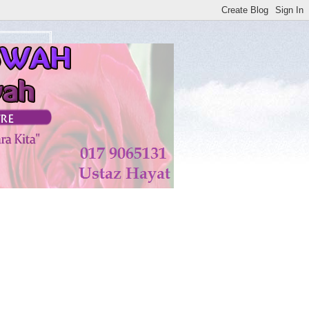
akit Yang Telah Menerima Rawatan di KISWAH DIS