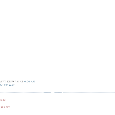
AYAT KISWAH
AT
6:20 AM
IM KISWAH
TS:
MMENT