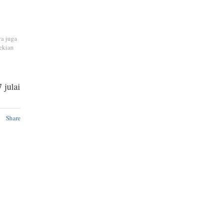
ya juga
ekian
 julai
Share