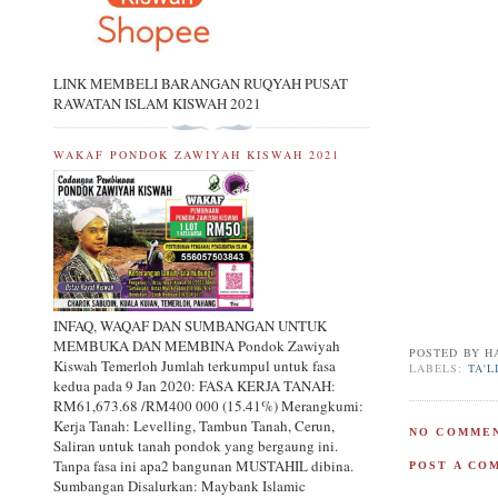
LINK MEMBELI BARANGAN RUQYAH PUSAT
RAWATAN ISLAM KISWAH 2021
WAKAF PONDOK ZAWIYAH KISWAH 2021
INFAQ, WAQAF DAN SUMBANGAN UNTUK
MEMBUKA DAN MEMBINA Pondok Zawiyah
POSTED BY
H
Kiswah Temerloh Jumlah terkumpul untuk fasa
LABELS:
TA'L
kedua pada 9 Jan 2020: FASA KERJA TANAH:
RM61,673.68 /RM400 000 (15.41%) Merangkumi:
Kerja Tanah: Levelling, Tambun Tanah, Cerun,
NO COMMEN
Saliran untuk tanah pondok yang bergaung ini.
Tanpa fasa ini apa2 bangunan MUSTAHIL dibina.
POST A CO
Sumbangan Disalurkan: Maybank Islamic