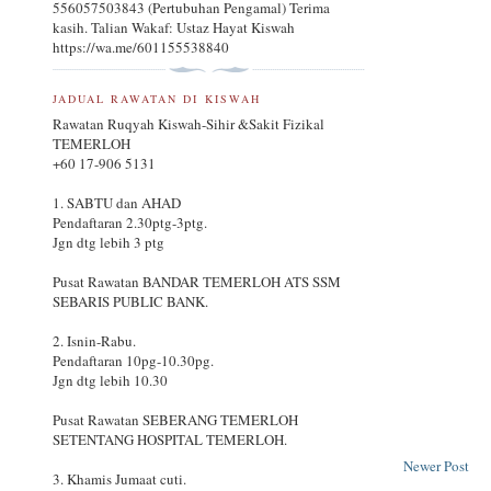
556057503843 (Pertubuhan Pengamal) Terima
kasih. Talian Wakaf: Ustaz Hayat Kiswah
https://wa.me/601155538840
JADUAL RAWATAN DI KISWAH
Rawatan Ruqyah Kiswah-Sihir &Sakit Fizikal
TEMERLOH
+60 17-906 5131
1. SABTU dan AHAD
Pendaftaran 2.30ptg-3ptg.
Jgn dtg lebih 3 ptg
Pusat Rawatan BANDAR TEMERLOH ATS SSM
SEBARIS PUBLIC BANK.
2. Isnin-Rabu.
Pendaftaran 10pg-10.30pg.
Jgn dtg lebih 10.30
Pusat Rawatan SEBERANG TEMERLOH
SETENTANG HOSPITAL TEMERLOH.
Newer Post
3. Khamis Jumaat cuti.