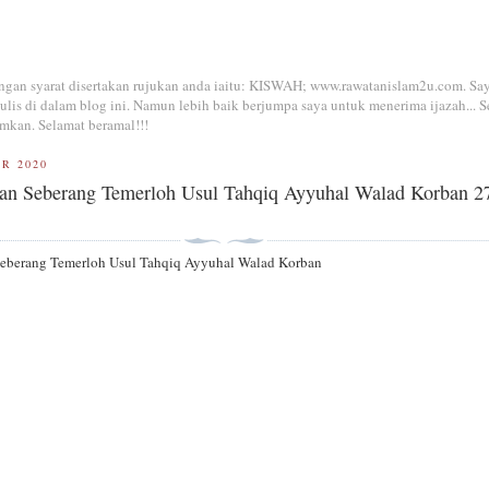
dengan syarat disertakan rujukan anda iaitu: KISWAH; www.rawatanislam2u.com. Sa
is di dalam blog ini. Namun lebih baik berjumpa saya untuk menerima ijazah... S
mkan. Selamat beramal!!!
R 2020
an Seberang Temerloh Usul Tahqiq Ayyuhal Walad Korban 27
eberang Temerloh Usul Tahqiq Ayyuhal Walad Korban