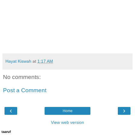
Hayat Kiswah
at
1:17 AM
No comments:
Post a Comment
‹
›
Home
View web version
taaruf