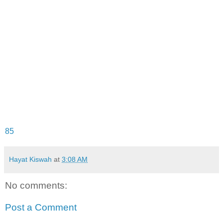
85
Hayat Kiswah
at
3:08 AM
No comments:
Post a Comment