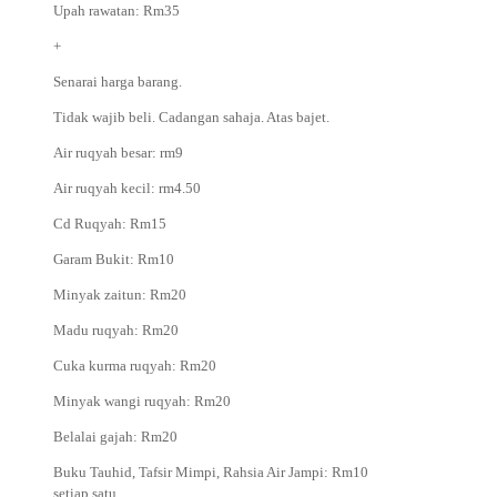
Upah rawatan: Rm35
+
Senarai harga barang.
Tidak wajib beli. Cadangan sahaja. Atas bajet.
Air ruqyah besar: rm9
Air ruqyah kecil: rm4.50
Cd Ruqyah: Rm15
Garam Bukit: Rm10
Minyak zaitun: Rm20
Madu ruqyah: Rm20
Cuka kurma ruqyah: Rm20
Minyak wangi ruqyah: Rm20
Belalai gajah: Rm20
Buku Tauhid, Tafsir Mimpi, Rahsia Air Jampi: Rm10
setiap satu