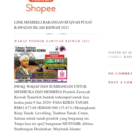
LINK MEMBELI BARANGAN RUQYAH PUSAT
RAWATAN ISLAM KISWAH 2021
WAKAF PONDOK ZAWIYAH KISWAH 2021
POSTED BY
H
LABELS:
KAF
NO COMMEN
POST A CO
INFAQ, WAQAF DAN SUMBANGAN UNTUK
MEMBUKA DAN MEMBINA Pondok Zawiyah
Kiswah Temerloh Jumlah terkumpul untuk fasa
kedua pada 9 Jan 2020: FASA KERJA TANAH:
RM61,673.68 /RM400 000 (15.41%) Merangkumi:
Kerja Tanah: Levelling, Tambun Tanah, Cerun,
Saliran untuk tanah pondok yang bergaung ini.
Tanpa fasa ini apa2 bangunan MUSTAHIL dibina.
Sumbangan Disalurkan: Maybank Islamic