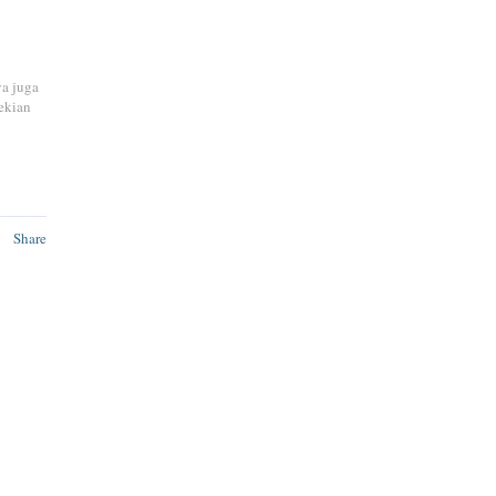
ya juga
ekian
Share