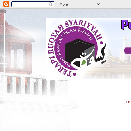
**
TE