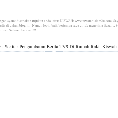
dengan syarat disertakan rujukan anda iaitu: KISWAH; www.rawatanislam2u.com. Sa
is di dalam blog ini. Namun lebih baik berjumpa saya untuk menerima ijazah... S
mkan. Selamat beramal!!!
0
0 - Sekitar Pengambaran Berita TV9 Di Rumah Rakit Kiswah