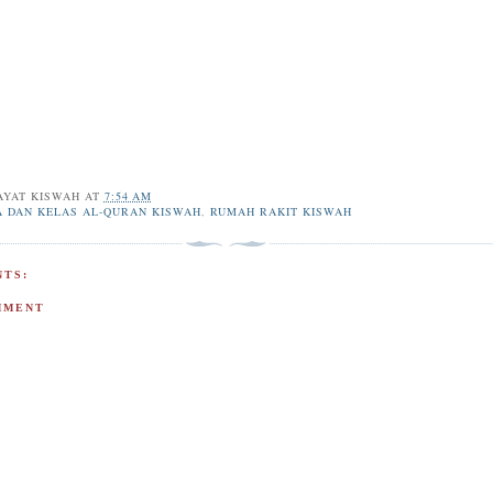
AYAT KISWAH
AT
7:54 AM
A DAN KELAS AL-QURAN KISWAH
,
RUMAH RAKIT KISWAH
TS:
MMENT