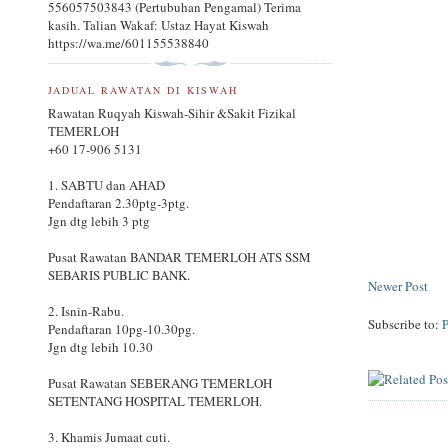
556057503843 (Pertubuhan Pengamal) Terima
kasih. Talian Wakaf: Ustaz Hayat Kiswah
https://wa.me/601155538840
JADUAL RAWATAN DI KISWAH
Rawatan Ruqyah Kiswah-Sihir &Sakit Fizikal
TEMERLOH
+60 17-906 5131
1. SABTU dan AHAD
Pendaftaran 2.30ptg-3ptg.
Jgn dtg lebih 3 ptg
Pusat Rawatan BANDAR TEMERLOH ATS SSM
SEBARIS PUBLIC BANK.
Newer Post
2. Isnin-Rabu.
Subscribe to:
Pendaftaran 10pg-10.30pg.
Jgn dtg lebih 10.30
Pusat Rawatan SEBERANG TEMERLOH
SETENTANG HOSPITAL TEMERLOH.
3. Khamis Jumaat cuti.