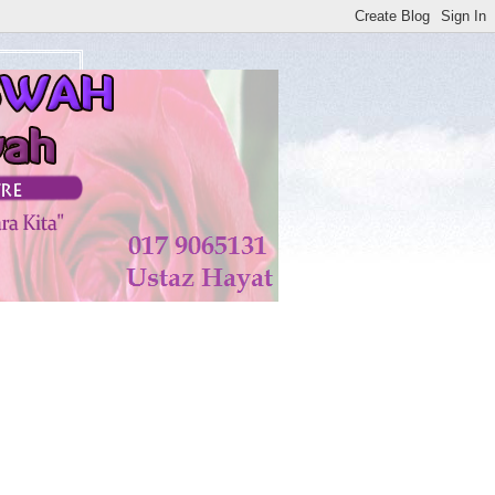
atan di KISWAH DISEMBUHKAN ALLAH TAALA. AMIN**