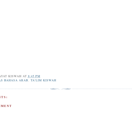
AYAT KISWAH
AT
8:45 PM
AS BAHASA ARAB
,
TA'LIM KISWAH
TS:
MMENT