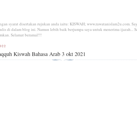
dengan syarat disertakan rujukan anda iaitu: KISWAH; www.rawatanislam2u.com. Sa
is di dalam blog ini. Namun lebih baik berjumpa saya untuk menerima ijazah... S
mkan. Selamat beramal!!!
022
faqquh Kiswah Bahasa Arab 3 okt 2021