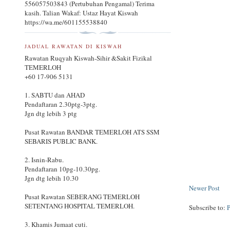
556057503843 (Pertubuhan Pengamal) Terima
kasih. Talian Wakaf: Ustaz Hayat Kiswah
https://wa.me/601155538840
JADUAL RAWATAN DI KISWAH
Rawatan Ruqyah Kiswah-Sihir &Sakit Fizikal
TEMERLOH
+60 17-906 5131
1. SABTU dan AHAD
Pendaftaran 2.30ptg-3ptg.
Jgn dtg lebih 3 ptg
Pusat Rawatan BANDAR TEMERLOH ATS SSM
SEBARIS PUBLIC BANK.
2. Isnin-Rabu.
Pendaftaran 10pg-10.30pg.
Jgn dtg lebih 10.30
Newer Post
Pusat Rawatan SEBERANG TEMERLOH
SETENTANG HOSPITAL TEMERLOH.
Subscribe to:
3. Khamis Jumaat cuti.