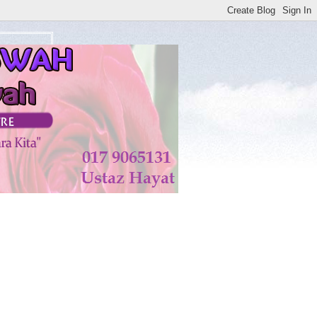
watan di KISWAH DISEMBUHKAN ALLAH TAALA. AMIN*