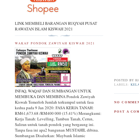
LINK MEMBELI BARANGAN RUQYAH PUSAT
RAWATAN ISLAM KISWAH 2021
WAKAF PONDOK ZAWIYAH KISWAH 2021
POSTED BY
H
LABELS:
KEL
INFAQ, WAQAF DAN SUMBANGAN UNTUK
MEMBUKA DAN MEMBINA Pondok Zawiyah
Kiswah Temerloh Jumlah terkumpul untuk fasa
NO COMMEN
kedua pada 9 Jan 2020: FASA KERJA TANAH:
POST A CO
RM61,673.68 /RM400 000 (15.41%) Merangkumi:
Kerja Tanah: Levelling, Tambun Tanah, Cerun,
Saliran untuk tanah pondok yang bergaung ini.
Tanpa fasa ini apa2 bangunan MUSTAHIL dibina.
Sumbangan Disalurkan: Maybank Islamic