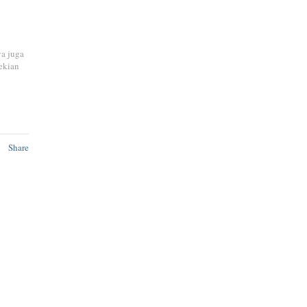
ya juga
ekian
Share