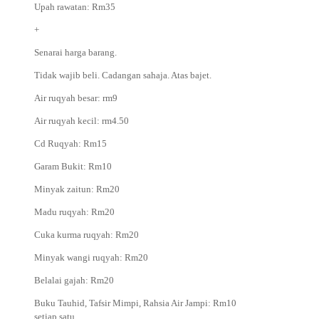
Upah rawatan: Rm35
+
Senarai harga barang.
Tidak wajib beli. Cadangan sahaja. Atas bajet.
Air ruqyah besar: rm9
Air ruqyah kecil: rm4.50
Cd Ruqyah: Rm15
Garam Bukit: Rm10
Minyak zaitun: Rm20
Madu ruqyah: Rm20
Cuka kurma ruqyah: Rm20
Minyak wangi ruqyah: Rm20
Belalai gajah: Rm20
Buku Tauhid, Tafsir Mimpi, Rahsia Air Jampi: Rm10
setiap satu