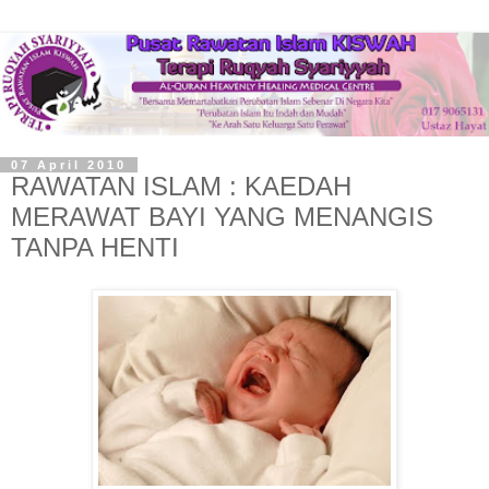
07 April 2010
RAWATAN ISLAM : KAEDAH
MERAWAT BAYI YANG MENANGIS
TANPA HENTI