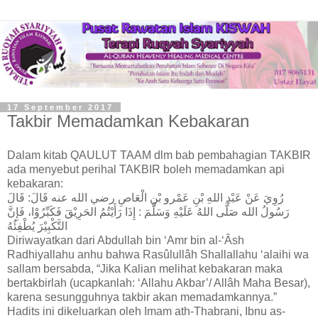
17 September 2017
Takbir Memadamkan Kebakaran
Dalam kitab QAULUT TAAM dlm bab pembahagian TAKBIR
ada menyebut perihal TAKBIR boleh memadamkan api
kebakaran:
رُوِيَ عَنْ عَبْدِ اللهِ بْنِ عَمْرو بْنِ الْعَاصِ رضي الله عنه قَالَ: قَالَ
رَسُولُ الله صَلَّى اللهُ عَلَيْهِ وَسَلَّمَ : إِذَا رَأَيْتُمُ الحَرِيْقَ فَكَبِّرُوْا، فَإِنَّ
التَّكْبِيْرَ يُطْفِئُهُ
Diriwayatkan dari Abdullah bin ‘Amr bin al-‘Âsh
Radhiyallahu anhu bahwa Rasûlullâh Shallallahu ‘alaihi wa
sallam bersabda, “Jika Kalian melihat kebakaran maka
bertakbirla
h (ucapkanlah: ‘Allahu Akbar’/ Allâh Maha Besar),
karena sesungguhnya takbir akan memadamkannya.”
Hadits ini dikeluarkan oleh Imam ath-Thabrani, Ibnu as-