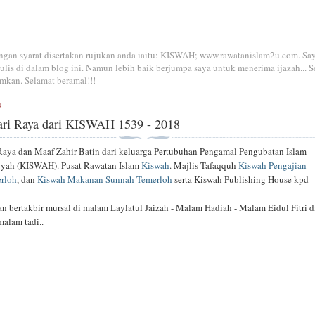
dengan syarat disertakan rujukan anda iaitu: KISWAH; www.rawatanislam2u.com. Sa
is di dalam blog ini. Namun lebih baik berjumpa saya untuk menerima ijazah... S
mkan. Selamat beramal!!!
8
ari Raya dari KISWAH 1539 - 2018
Raya dan Maaf Zahir Batin dari keluarga Pertubuhan Pengamal Pengubatan Islam
yah (KISWAH). Pusat Rawatan Islam
Kiswah
. Majlis Tafaqquh
Kiswah Pengajian
rloh
, dan
Kiswah Makanan Sunnah Temerloh
serta Kiswah Publishing House kpd
an bertakbir mursal di malam Laylatul Jaizah - Malam Hadiah - Malam Eidul Fitri d
alam tadi..