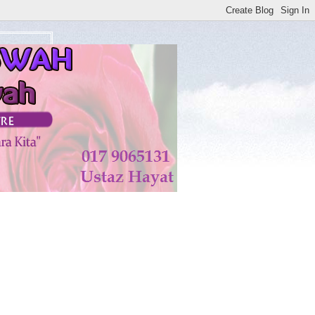
watan di KISWAH DISEMBUHKAN ALLAH TAALA. AMIN*