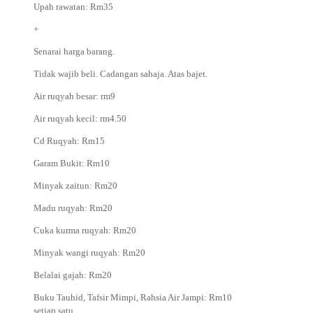
Upah rawatan: Rm35
+
Senarai harga barang.
Tidak wajib beli. Cadangan sahaja. Atas bajet.
Air ruqyah besar: rm9
Air ruqyah kecil: rm4.50
Cd Ruqyah: Rm15
Garam Bukit: Rm10
Minyak zaitun: Rm20
Madu ruqyah: Rm20
Cuka kurma ruqyah: Rm20
Minyak wangi ruqyah: Rm20
Belalai gajah: Rm20
Buku Tauhid, Tafsir Mimpi, Rahsia Air Jampi: Rm10
setiap satu