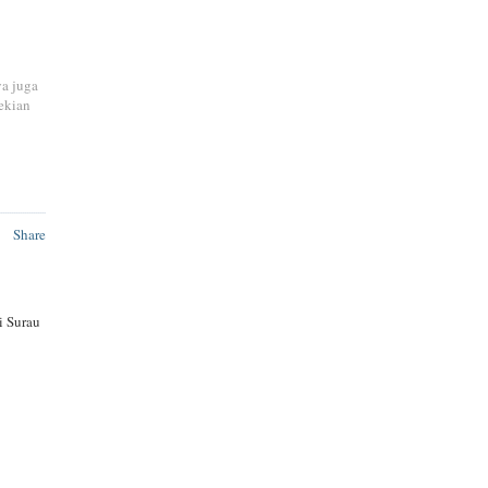
ya juga
ekian
Share
i Surau