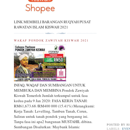
LINK MEMBELI BARANGAN RUQYAH PUSAT
RAWATAN ISLAM KISWAH 2021
WAKAF PONDOK ZAWIYAH KISWAH 2021
INFAQ, WAQAF DAN SUMBANGAN UNTUK
MEMBUKA DAN MEMBINA Pondok Zawiyah
Kiswah Temerloh Jumlah terkumpul untuk fasa
kedua pada 9 Jan 2020: FASA KERJA TANAH:
RM61,673.68 /RM400 000 (15.41%) Merangkumi:
Kerja Tanah: Levelling, Tambun Tanah, Cerun,
Saliran untuk tanah pondok yang bergaung ini.
Tanpa fasa ini apa2 bangunan MUSTAHIL dibina.
POSTED BY
H
Sumbangan Disalurkan: Maybank Islamic
LABELS:
EVE