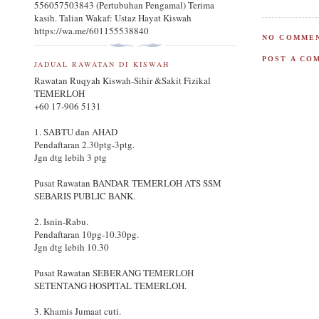
556057503843 (Pertubuhan Pengamal) Terima
kasih. Talian Wakaf: Ustaz Hayat Kiswah
https://wa.me/601155538840
NO COMMEN
POST A CO
JADUAL RAWATAN DI KISWAH
Rawatan Ruqyah Kiswah-Sihir &Sakit Fizikal
TEMERLOH
+60 17-906 5131
1. SABTU dan AHAD
Pendaftaran 2.30ptg-3ptg.
Jgn dtg lebih 3 ptg
Pusat Rawatan BANDAR TEMERLOH ATS SSM
SEBARIS PUBLIC BANK.
2. Isnin-Rabu.
Pendaftaran 10pg-10.30pg.
Jgn dtg lebih 10.30
Pusat Rawatan SEBERANG TEMERLOH
SETENTANG HOSPITAL TEMERLOH.
3. Khamis Jumaat cuti.