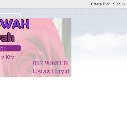
tan di KISWAH DISEMBUHKAN ALLAH TAALA. AMIN**