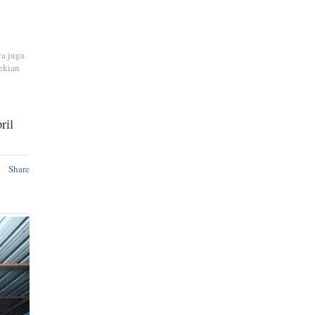
ya juga
ekian
ril
Share