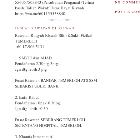
556057503843 (Pertubuhan Pengamal) Terima
NO COMMEN
kasih. Talian Wakaf: Ustaz Hayat Kiswah
POST A CO
https://wa.me/601155538840
JADUAL RAWATAN DI KISWAH
Rawatan Ruqyah Kiswah-Sihir &Sakit Fizikal
TEMERLOH
+60 17-906 5131
1. SABTU dan AHAD
Pendaftaran 2.30ptg-3ptg.
Jgn dtg lebih 3 ptg
Pusat Rawatan BANDAR TEMERLOH ATS SSM
SEBARIS PUBLIC BANK.
2. Isnin-Rabu.
Pendaftaran 10pg-10.30pg.
Jgn dtg lebih 10.30
Pusat Rawatan SEBERANG TEMERLOH
SETENTANG HOSPITAL TEMERLOH.
3. Khamis Jumaat cuti.