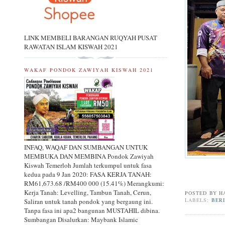
LINK MEMBELI BARANGAN RUQYAH PUSAT
RAWATAN ISLAM KISWAH 2021
WAKAF PONDOK ZAWIYAH KISWAH 2021
INFAQ, WAQAF DAN SUMBANGAN UNTUK
MEMBUKA DAN MEMBINA Pondok Zawiyah
Kiswah Temerloh Jumlah terkumpul untuk fasa
kedua pada 9 Jan 2020: FASA KERJA TANAH:
RM61,673.68 /RM400 000 (15.41%) Merangkumi:
Kerja Tanah: Levelling, Tambun Tanah, Cerun,
POSTED BY
H
LABELS:
BERI
Saliran untuk tanah pondok yang bergaung ini.
Tanpa fasa ini apa2 bangunan MUSTAHIL dibina.
Sumbangan Disalurkan: Maybank Islamic