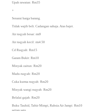
Upah rawatan: Rm35
+
Senarai harga barang.
Tidak wajib beli. Cadangan sahaja. Atas bajet.
Air ruqyah besar: rm9
Air ruqyah kecil: rm4.50
Cd Ruqyah: Rm15
Garam Bukit: Rm10
Minyak zaitun: Rm20
Madu ruqyah: Rm20
Cuka kurma ruqyah: Rm20
Minyak wangi ruqyah: Rm20
Belalai gajah: Rm20
Buku Tauhid, Tafsir Mimpi, Rahsia Air Jampi: Rm10
setiap satu