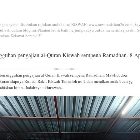
dengan syarat disertakan rujukan anda iaitu: KISWAH; www.rawatanislam2u.com. Sa
is di dalam blog ini. Namun lebih baik berjumpa saya untuk menerima ijazah... S
mkan. Selamat beramal!!!
1
ngguhan pengajian al-Quran Kiswah sempena Ramadhan. 8 Ap
s penangguhan pengajian al-Quran Kiswah sempena Ramadhan. Mawlid, doa
ukuran siapnya Rumah Rakit Kiswah Temerloh no 2 dan meraikan anak buah yg
abiskan kitab.. Indahnya ukhuwwah..