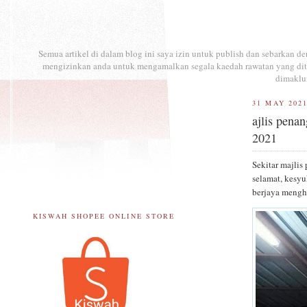
Semua artikel di dalam blog ini saya izin untuk publish dan sebarkan 
mengizinkan anda untuk mengamalkan segala kaedah rawatan yang ditul
dimaklu
31 MAY 202
ajlis pena
2021
Sekitar majli
selamat, kesy
berjaya mengh
KISWAH SHOPEE ONLINE STORE