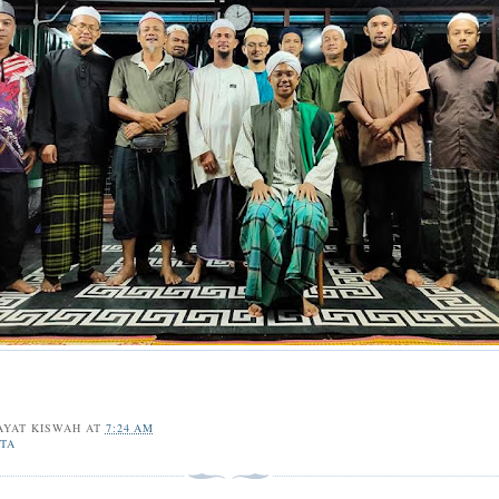
AYAT KISWAH
AT
7:24 AM
TA