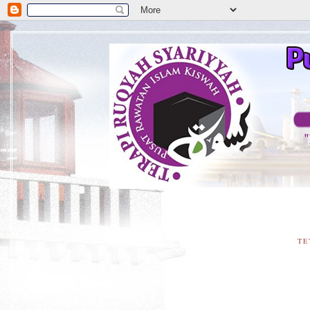
**D
TE