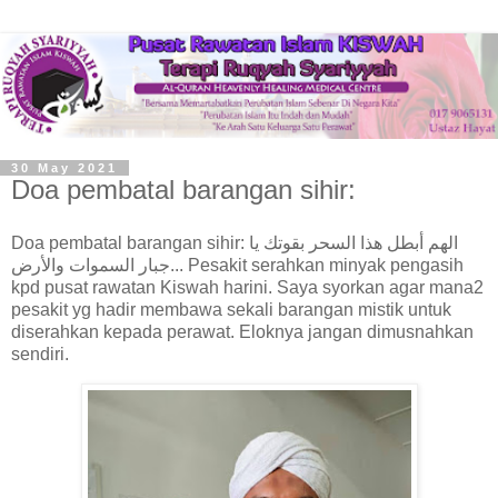
30 May 2021
Doa pembatal barangan sihir:
Doa pembatal barangan sihir: الهم أبطل هذا السحر بقوتك يا
جبار السموات والأرض... Pesakit serahkan minyak pengasih
kpd pusat rawatan Kiswah harini. Saya syorkan agar mana2
pesakit yg hadir membawa sekali barangan mistik untuk
diserahkan kepada perawat. Eloknya jangan dimusnahkan
sendiri.