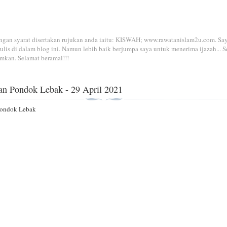
dengan syarat disertakan rujukan anda iaitu: KISWAH; www.rawatanislam2u.com. Sa
is di dalam blog ini. Namun lebih baik berjumpa saya untuk menerima ijazah... S
mkan. Selamat beramal!!!
1
an Pondok Lebak - 29 April 2021
Pondok Lebak