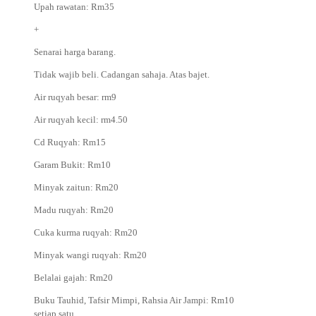
Upah rawatan: Rm35
+
Senarai harga barang.
Tidak wajib beli. Cadangan sahaja. Atas bajet.
Air ruqyah besar: rm9
Air ruqyah kecil: rm4.50
Cd Ruqyah: Rm15
Garam Bukit: Rm10
Minyak zaitun: Rm20
Madu ruqyah: Rm20
Cuka kurma ruqyah: Rm20
Minyak wangi ruqyah: Rm20
Belalai gajah: Rm20
Buku Tauhid, Tafsir Mimpi, Rahsia Air Jampi: Rm10
setiap satu