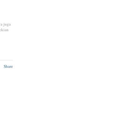
ya juga
ekian
Share