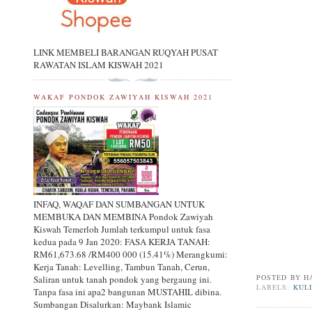
LINK MEMBELI BARANGAN RUQYAH PUSAT
RAWATAN ISLAM KISWAH 2021
WAKAF PONDOK ZAWIYAH KISWAH 2021
INFAQ, WAQAF DAN SUMBANGAN UNTUK
MEMBUKA DAN MEMBINA Pondok Zawiyah
Kiswah Temerloh Jumlah terkumpul untuk fasa
kedua pada 9 Jan 2020: FASA KERJA TANAH:
RM61,673.68 /RM400 000 (15.41%) Merangkumi:
Kerja Tanah: Levelling, Tambun Tanah, Cerun,
POSTED BY
H
Saliran untuk tanah pondok yang bergaung ini.
LABELS:
KUL
Tanpa fasa ini apa2 bangunan MUSTAHIL dibina.
Sumbangan Disalurkan: Maybank Islamic