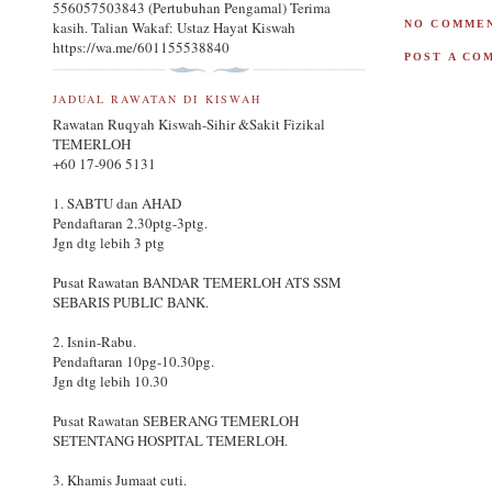
556057503843 (Pertubuhan Pengamal) Terima
NO COMMEN
kasih. Talian Wakaf: Ustaz Hayat Kiswah
https://wa.me/601155538840
POST A CO
JADUAL RAWATAN DI KISWAH
Rawatan Ruqyah Kiswah-Sihir &Sakit Fizikal
TEMERLOH
+60 17-906 5131
1. SABTU dan AHAD
Pendaftaran 2.30ptg-3ptg.
Jgn dtg lebih 3 ptg
Pusat Rawatan BANDAR TEMERLOH ATS SSM
SEBARIS PUBLIC BANK.
2. Isnin-Rabu.
Pendaftaran 10pg-10.30pg.
Jgn dtg lebih 10.30
Pusat Rawatan SEBERANG TEMERLOH
SETENTANG HOSPITAL TEMERLOH.
3. Khamis Jumaat cuti.