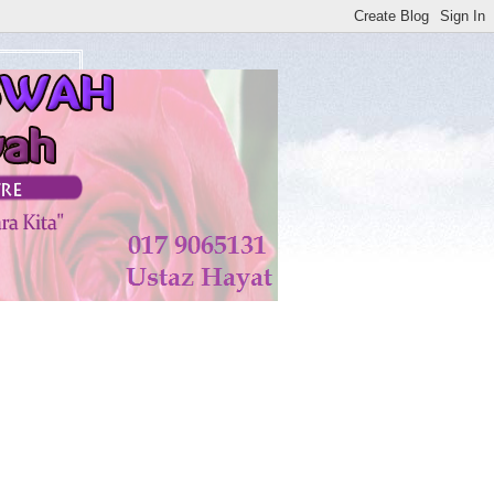
watan di KISWAH DISEMBUHKAN ALLAH TAALA. AMIN*