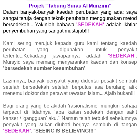
Projek "Tabung Surau Al Munzirin"
Dalam banyak-banyak kaedah perubatan yang ada; saya
sangat teruja dengan teknik perubatan menggunakan metod
bersedekah... Yakinlah bahawa
'SEDEKAH'
adalah ikhtiar
penyembuhan yang sangat mustajab!!!
Kami sering merujuk kepada guru kami tentang kaedah
perubatan yang digunakan untuk penyakit
tertentu...Kekadang jawapannya adalah
'SEDEKAH'
.
Mursyid saya memang menyarankan kaedah dan konsep
'bersedekah sumber kesembuhan'
.
Lazimnya, banyak penyakit yang dideritai pesakit sembuh
setelah bersedekah setelah berputus asa berulang alik
menemui doktor dan perawat rawatan Islam... Ajaib bukan!!!
Bagi orang yang berakidah 'rasionalisme' mungkin sahaja
terpacul di lidahnya "apa kaitan sedekah dengan sakit
kanser / 'gangguan' aku." Namun telah terbukti sebelumnya
penyakit yang sukar diubati berjaya sembuh di tangan
'SEDEKAH'
. "
SEEING IS BELIEVING!!!"