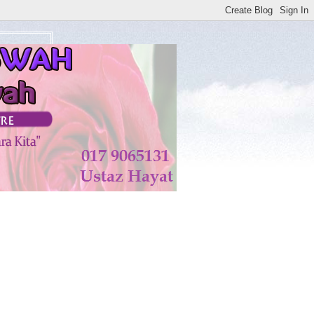
watan di KISWAH DISEMBUHKAN ALLAH TAALA. AMIN*