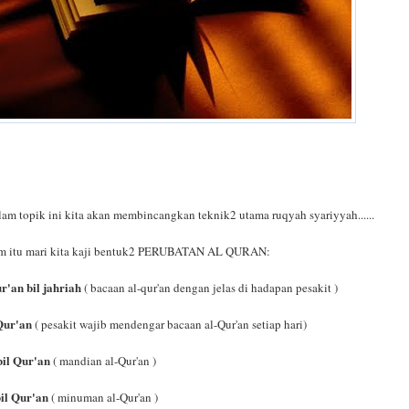
lam topik ini kita akan membincangkan teknik2 utama ruqyah syariyyah......
m itu mari kita kaji bentuk2 PERUBATAN AL QURAN:
r'an bil jahriah
( bacaan al-qur'an dengan jelas di hadapan pesakit )
Qur'an
( pesakit wajib mendengar bacaan al-Qur'an setiap hari)
 bil Qur'an
( mandian al-Qur'an )
bil Qur'an
( minuman al-Qur'an )