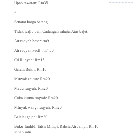
Upah rawatan: Rm35
+
Senarai harga barang.
Tidak wajib beli. Cadangan sahaja. Atas bajet.
Air ruqyah besar: rm9
Air ruqyah kecil: rm4.50
Cd Ruqyah: Rm15
Garam Bukit: Rm10
Minyak zaitun: Rm20
Madu ruqyah: Rm20
Cuka kurma ruqyah: Rm20
Minyak wangi ruqyah: Rm20
Belalai gajah: Rm20
Buku Tauhid, Tafsir Mimpi, Rahsia Air Jampi: Rm10
setiap satu