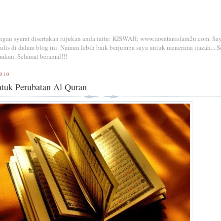
dengan syarat disertakan rujukan anda iaitu: KISWAH; www.rawatanislam2u.com. Sa
is di dalam blog ini. Namun lebih baik berjumpa saya untuk menerima ijazah... S
mkan. Selamat beramal!!!
010
ntuk Perubatan Al Quran