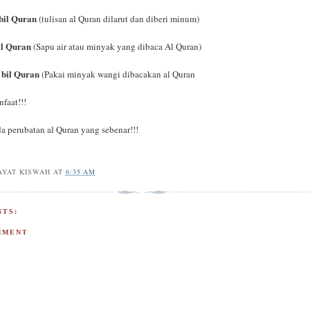
 bil Quran
(tulisan al Quran dilarut dan diberi minum)
il Quran
(Sapu air atau minyak yang dibaca Al Quran)
u bil Quran
(Pakai minyak wangi dibacakan al Quran
faat!!!
a perubatan al Quran yang sebenar!!!
AYAT KISWAH
AT
6:35 AM
TS:
MMENT