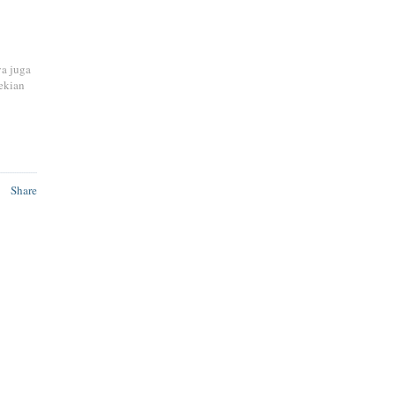
ya juga
ekian
Share