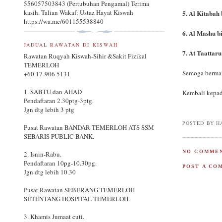
556057503843 (Pertubuhan Pengamal) Terima
kasih. Talian Wakaf: Ustaz Hayat Kiswah
5. Al Kitabah
https://wa.me/601155538840
6. Al Mashu b
JADUAL RAWATAN DI KISWAH
7. At Taattar
Rawatan Ruqyah Kiswah-Sihir &Sakit Fizikal
TEMERLOH
Semoga berman
+60 17-906 5131
1. SABTU dan AHAD
Kembali kepad
Pendaftaran 2.30ptg-3ptg.
Jgn dtg lebih 3 ptg
POSTED BY
H
Pusat Rawatan BANDAR TEMERLOH ATS SSM
SEBARIS PUBLIC BANK.
NO COMMEN
2. Isnin-Rabu.
Pendaftaran 10pg-10.30pg.
POST A CO
Jgn dtg lebih 10.30
Pusat Rawatan SEBERANG TEMERLOH
SETENTANG HOSPITAL TEMERLOH.
3. Khamis Jumaat cuti.