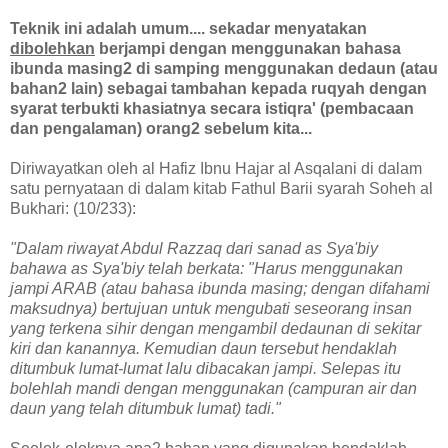
Teknik ini adalah umum.... sekadar menyatakan
dibolehkan
berjampi dengan menggunakan bahasa
ibunda masing2 di samping menggunakan dedaun (atau
bahan2 lain) sebagai tambahan kepada ruqyah dengan
syarat terbukti khasiatnya secara istiqra' (pembacaan
dan pengalaman) orang2 sebelum kita...
Diriwayatkan oleh al Hafiz Ibnu Hajar al Asqalani di dalam
satu pernyataan di dalam kitab Fathul Barii syarah Soheh al
Bukhari: (10/233):
"Dalam riwayat Abdul Razzaq dari sanad as Sya'biy
bahawa as Sya'biy telah berkata: "Harus menggunakan
jampi ARAB (atau bahasa ibunda masing; dengan difahami
maksudnya) bertujuan untuk mengubati seseorang insan
yang terkena sihir dengan mengambil dedaunan di sekitar
kiri dan kanannya. Kemudian daun tersebut hendaklah
ditumbuk lumat-lumat lalu dibacakan jampi. Selepas itu
bolehlah mandi dengan menggunakan (campuran air dan
daun yang telah ditumbuk lumat) tadi."