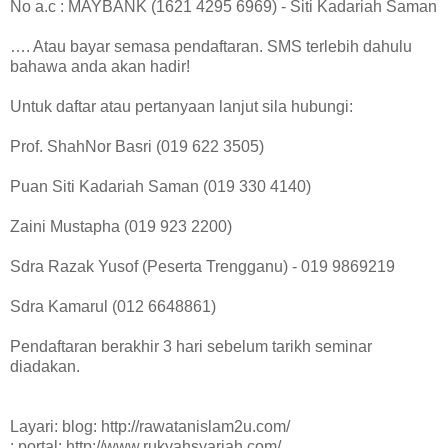
No a.c : MAYBANK (1621 4295 6969) - Siti Kadariah Saman
…. Atau bayar semasa pendaftaran. SMS terlebih dahulu
bahawa anda akan hadir!
Untuk daftar atau pertanyaan lanjut sila hubungi:
Prof. ShahNor Basri (019 622 3505)
Puan Siti Kadariah Saman (019 330 4140)
Zaini Mustapha (019 923 2200)
Sdra Razak Yusof (Peserta Trengganu) - 019 9869219
Sdra Kamarul (012 6648861)
Pendaftaran berakhir 3 hari sebelum tarikh seminar
diadakan.
Layari: blog: http://rawatanislam2u.com/
: portal: http://www.rukyahsyariah.com/