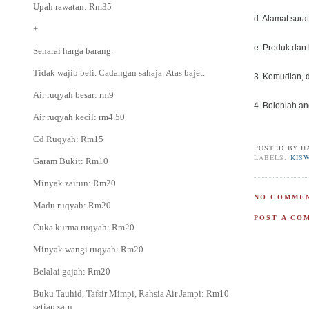
Upah rawatan: Rm35
d. Alamat sura
+
e. Produk dan
Senarai harga barang.
Tidak wajib beli. Cadangan sahaja. Atas bajet.
3. Kemudian, 
Air ruqyah besar: rm9
4. Bolehlah 
Air ruqyah kecil: rm4.50
Cd Ruqyah: Rm15
POSTED BY
H
LABELS:
KIS
Garam Bukit: Rm10
Minyak zaitun: Rm20
NO COMMEN
Madu ruqyah: Rm20
POST A CO
Cuka kurma ruqyah: Rm20
Minyak wangi ruqyah: Rm20
Belalai gajah: Rm20
Buku Tauhid, Tafsir Mimpi, Rahsia Air Jampi: Rm10
setiap satu