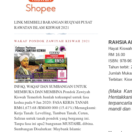
LINK MEMBELI BARANGAN RUQYAH PUSAT
RAWATAN ISLAM KISWAH 2021
WAKAF PONDOK ZAWIYAH KISWAH 2021
RAHSIA A
Hayat Kiswah
RM 16.00
ISBN: 978-96
Tahun terbit:
Jumlah Mukasu
Terbitan: Kis
INFAQ, WAQAF DAN SUMBANGAN UNTUK
(Maka Kam
MEMBUKA DAN MEMBINA Pondok Zawiyah
Kiswah Temerloh Jumlah terkumpul untuk fasa
Hentakkan
kedua pada 9 Jan 2020: FASA KERJA TANAH:
terpancarl
RM61,673.68 /RM400 000 (15.41%) Merangkumi:
mandi dan 
Kerja Tanah: Levelling, Tambun Tanah, Cerun,
Saliran untuk tanah pondok yang bergaung ini.
Tanpa fasa ini apa2 bangunan MUSTAHIL dibina.
Sumbangan Disalurkan: Maybank Islamic