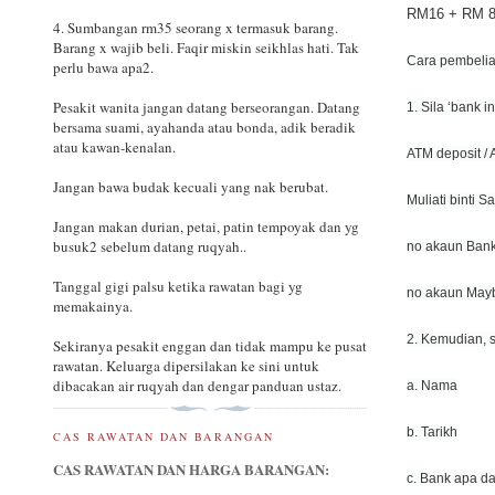
RM16 + RM 8 
4. Sumbangan rm35 seorang x termasuk barang.
Barang x wajib beli. Faqir miskin seikhlas hati. Tak
Cara pembelia
perlu bawa apa2.
Pesakit wanita jangan datang berseorangan. Datang
1. Sila ‘bank
bersama suami, ayahanda atau bonda, adik beradik
atau kawan-kenalan.
ATM deposit / 
Jangan bawa budak kecuali yang nak berubat.
Muliati binti S
Jangan makan durian, petai, patin tempoyak dan yg
busuk2 sebelum datang ruqyah..
no akaun Bank
Tanggal gigi palsu ketika rawatan bagi yg
no akaun May
memakainya.
2. Kemudian, 
Sekiranya pesakit enggan dan tidak mampu ke pusat
rawatan. Keluarga dipersilakan ke sini untuk
dibacakan air ruqyah dan dengar panduan ustaz.
a. Nama
b. Tarikh
CAS RAWATAN DAN BARANGAN
CAS RAWATAN DAN HARGA BARANGAN:
c. Bank apa da