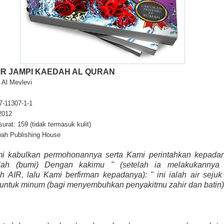
IR JAMPI KAEDAH AL QURAN
 Al Mevlevi
7-11307-1-1
 2012
rat: 159 (tidak termasuk kulit)
wah Publishing House
i kabulkan permohonannya serta Kami perintahkan kepadan
lah (bumi) Dengan kakimu " (setelah ia melakukannya
ah AIR, lalu Kami berfirman kepadanya): " ini ialah air sejuk
untuk minum (bagi menyembuhkan penyakitmu zahir dan batin) 