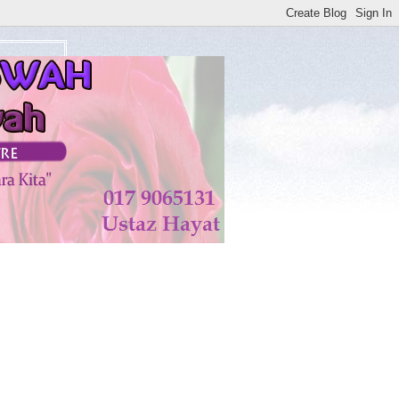
atan di KISWAH DISEMBUHKAN ALLAH TAALA. AMIN**