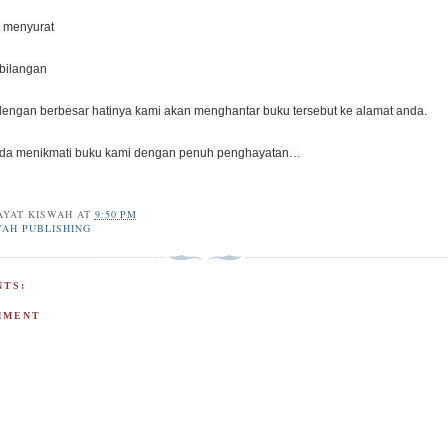
t menyurat
 bilangan
dengan berbesar hatinya kami akan menghantar buku tersebut ke alamat anda.
anda menikmati buku kami dengan penuh penghayatan…
AYAT KISWAH
AT
9:50 PM
WAH PUBLISHING
TS:
MMENT