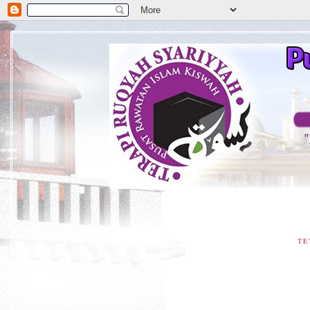
**
TE