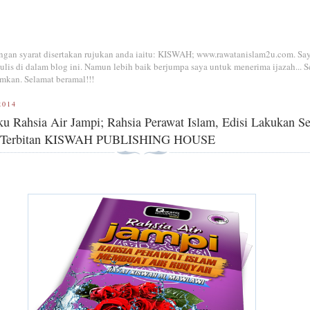
dengan syarat disertakan rujukan anda iaitu: KISWAH; www.rawatanislam2u.com. Sa
is di dalam blog ini. Namun lebih baik berjumpa saya untuk menerima ijazah... S
mkan. Selamat beramal!!!
2014
u Rahsia Air Jampi; Rahsia Perawat Islam, Edisi Lakukan Se
 Terbitan KISWAH PUBLISHING HOUSE