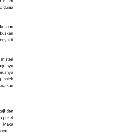
n Islam
t dunia
rkenaan
okuskan
enyakit
 misteri
njutnya
erusnya
g boleh
eratkan
aji dan
u poket
h. Maka
baca.