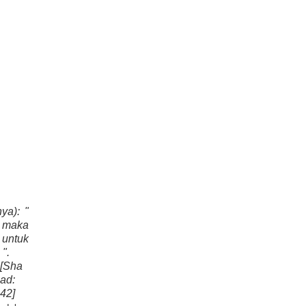
ya): "
 maka
 untuk
".
[Sha
ad:
42]