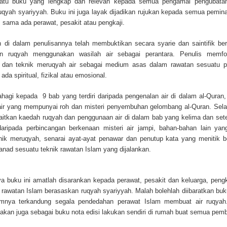
atu buku yang lengkap dan relevan kepada semua pengamal pengubata
uqyah syariyyah. Buku ini juga layak dijadikan rujukan kepada semua pemina
 sama ada perawat, pesakit atau pengkaji.
 di dalam penulisannya telah membuktikan secara syarie dan saintifik be
atan ruqyah menggunakan wasilah air sebagai perantara. Penulis memf
g dan teknik meruqyah air sebagai medium asas dalam rawatan sesuatu p
ada spiritual, fizikal atau emosional.
ahagi kepada 9 bab yang terdiri daripada pengenalan air di dalam al-Quran,
, air yang mempunyai roh dan misteri penyembuhan gelombang al-Quran. Sela
aitkan kaedah ruqyah dan penggunaan air di dalam bab yang kelima dan set
 daripada perbincangan berkenaan misteri air jampi, bahan-bahan lain yan
knik meruqyah, senarai ayat-ayat penawar dan penutup kata yang menitik b
anad sesuatu teknik rawatan Islam yang dijalankan.
a buku ini amatlah disarankan kepada perawat, pesakit dan keluarga, pengk
 rawatan Islam berasaskan ruqyah syariyyah. Malah bolehlah diibaratkan buk
amnya terkandung segala pendedahan perawat Islam membuat air ruqya
takan juga sebagai buku nota edisi lakukan sendiri di rumah buat semua pem