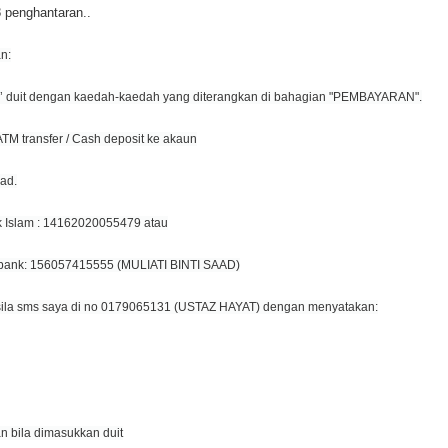
penghantaran..
n:
 in’ duit dengan kaedah-kaedah yang diterangkan di bahagian "PEMBAYARAN".
ATM transfer / Cash deposit ke akaun
aad.
 Islam : 14162020055479 atau
bank: 156057415555 (MULIATI BINTI SAAD)
sila sms saya di no 0179065131 (USTAZ HAYAT) dengan menyatakan:
n bila dimasukkan duit