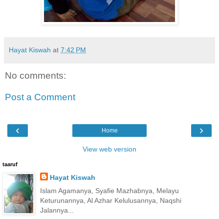
Hayat Kiswah
at
7:42 PM
No comments:
Post a Comment
‹
›
Home
View web version
taaruf
Hayat Kiswah
Islam Agamanya, Syafie Mazhabnya, Melayu
Keturunannya, Al Azhar Kelulusannya, Naqshi
Jalannya...