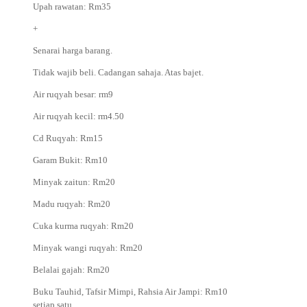
Upah rawatan: Rm35
+
Senarai harga barang.
Tidak wajib beli. Cadangan sahaja. Atas bajet.
Air ruqyah besar: rm9
Air ruqyah kecil: rm4.50
Cd Ruqyah: Rm15
Garam Bukit: Rm10
Minyak zaitun: Rm20
Madu ruqyah: Rm20
Cuka kurma ruqyah: Rm20
Minyak wangi ruqyah: Rm20
Belalai gajah: Rm20
Buku Tauhid, Tafsir Mimpi, Rahsia Air Jampi: Rm10
setiap satu