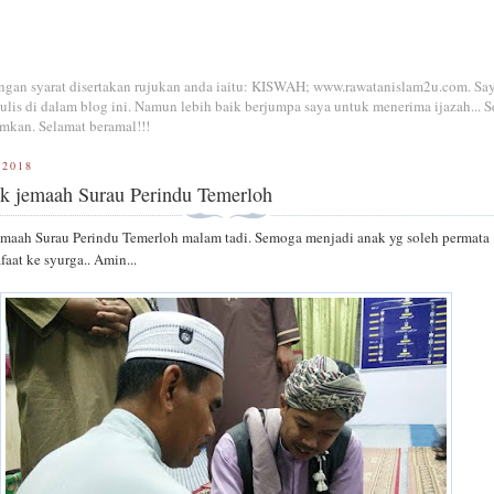
dengan syarat disertakan rujukan anda iaitu: KISWAH; www.rawatanislam2u.com. Sa
is di dalam blog ini. Namun lebih baik berjumpa saya untuk menerima ijazah... S
mkan. Selamat beramal!!!
 2018
ak jemaah Surau Perindu Temerloh
emaah Surau Perindu Temerloh malam tadi. Semoga menjadi anak yg soleh permata
aat ke syurga.. Amin...