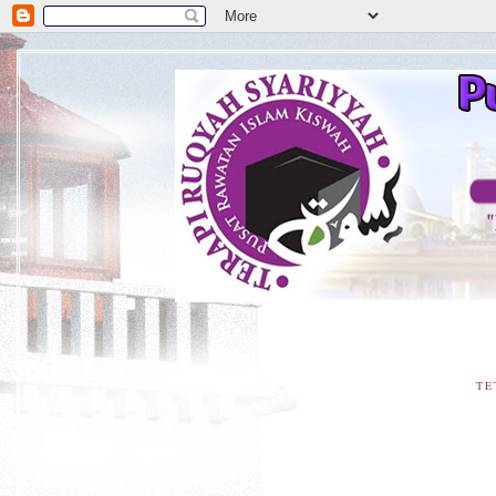
**
TE