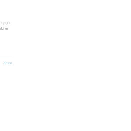
ya juga
ekian
Share