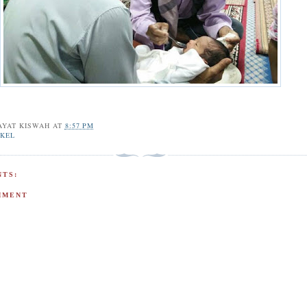
AYAT KISWAH
AT
8:57 PM
IKEL
TS:
MMENT