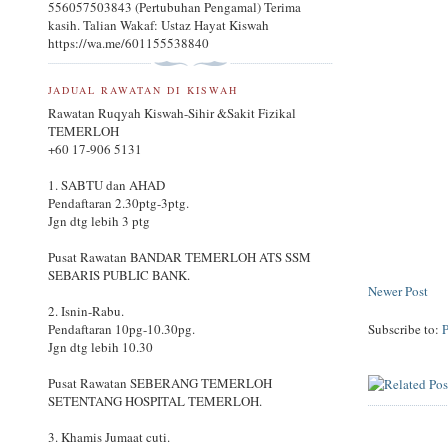
556057503843 (Pertubuhan Pengamal) Terima
kasih. Talian Wakaf: Ustaz Hayat Kiswah
https://wa.me/601155538840
JADUAL RAWATAN DI KISWAH
Rawatan Ruqyah Kiswah-Sihir &Sakit Fizikal
TEMERLOH
+60 17-906 5131
1. SABTU dan AHAD
Pendaftaran 2.30ptg-3ptg.
Jgn dtg lebih 3 ptg
Pusat Rawatan BANDAR TEMERLOH ATS SSM
SEBARIS PUBLIC BANK.
Newer Post
2. Isnin-Rabu.
Pendaftaran 10pg-10.30pg.
Subscribe to:
Jgn dtg lebih 10.30
Pusat Rawatan SEBERANG TEMERLOH
SETENTANG HOSPITAL TEMERLOH.
3. Khamis Jumaat cuti.