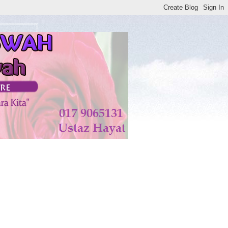
atan di KISWAH DISEMBUHKAN ALLAH TAALA. AMIN**