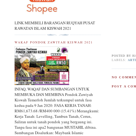
LINK MEMBELI BARANGAN RUQYAH PUSAT
RAWATAN ISLAM KISWAH 2021
WAKAF PONDOK ZAWIYAH KISWAH 2021
POSTED BY
H
LABELS:
ART
NO COMMEN
POST A CO
INFAQ, WAQAF DAN SUMBANGAN UNTUK
MEMBUKA DAN MEMBINA Pondok Zawiyah
Kiswah Temerloh Jumlah terkumpul untuk fasa
kedua pada 9 Jan 2020: FASA KERJA TANAH:
RM61,673.68 /RM400 000 (15.41%) Merangkumi:
Kerja Tanah: Levelling, Tambun Tanah, Cerun,
Saliran untuk tanah pondok yang bergaung ini.
Tanpa fasa ini apa2 bangunan MUSTAHIL dibina.
Sumbangan Disalurkan: Maybank Islamic