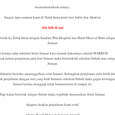
Assalamualaikum semua...
Jangan lupa seminar kami di Teluk Intan pada hari Sabtu dan Ahad ni:
Sila klik di sini
tolak ke Teluk Intan dengan Saudara Wan Hospital dan Hanif Mesir al Hafiz selepa
Jumaat.
ni kerana safar sebelum Solat Jumaat kata ulamak hukumnya adalah MAKRUH.
nak keluar perjalanan jauh hari Jumaat maka bertolaklah sebelum Subuh atau selep
Jumaat.
dikhuatiri berisiko meninggalkan solat Jumaat. Sedangkan perjalanan safar lebih da
uk perjalanan dengan niat yang baik bermula sebelum Subuh maka gugur kewajipa
Jumaat kerana dianggap tidak bermastautin di tempat itu.
Tapi kalau bertolak selepas Subuh maka wajiblah menunaikan Solat Jumaat.
Apapun doakan perjalanan kami esok!
Allahu Haq!!! Hidayah Seluruh Alam!!!