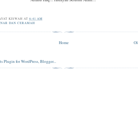
AYAT KISWAH
AT
6:41 AM
INAR DAN CERAMAH
Home
Ol