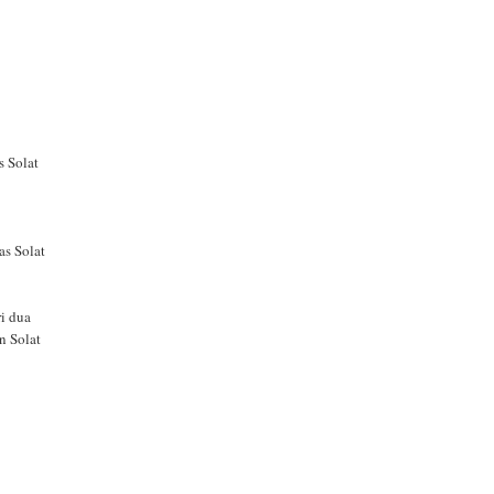
s Solat
as Solat
ri dua
n Solat