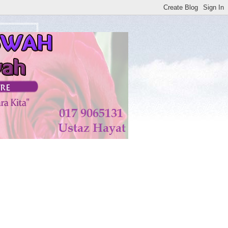
atan di KISWAH DISEMBUHKAN ALLAH TAALA. AMIN**