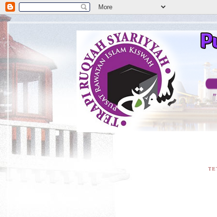
**
TE