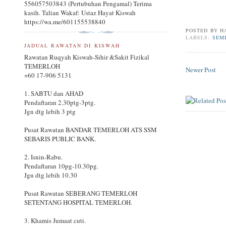
556057503843 (Pertubuhan Pengamal) Terima
kasih. Talian Wakaf: Ustaz Hayat Kiswah
https://wa.me/601155538840
POSTED BY
H
LABELS:
SEM
JADUAL RAWATAN DI KISWAH
Rawatan Ruqyah Kiswah-Sihir &Sakit Fizikal
TEMERLOH
Newer Post
+60 17-906 5131
1. SABTU dan AHAD
Pendaftaran 2.30ptg-3ptg.
Jgn dtg lebih 3 ptg
Pusat Rawatan BANDAR TEMERLOH ATS SSM
SEBARIS PUBLIC BANK.
2. Isnin-Rabu.
Pendaftaran 10pg-10.30pg.
Jgn dtg lebih 10.30
Pusat Rawatan SEBERANG TEMERLOH
SETENTANG HOSPITAL TEMERLOH.
3. Khamis Jumaat cuti.