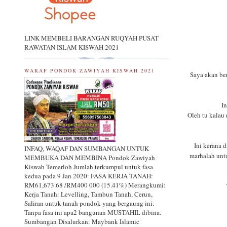
LINK MEMBELI BARANGAN RUQYAH PUSAT
RAWATAN ISLAM KISWAH 2021
WAKAF PONDOK ZAWIYAH KISWAH 2021
Saya akan ber
I
Oleh tu kalau 
Ini kerana 
INFAQ, WAQAF DAN SUMBANGAN UNTUK
marhalah unt
MEMBUKA DAN MEMBINA Pondok Zawiyah
Kiswah Temerloh Jumlah terkumpul untuk fasa
kedua pada 9 Jan 2020: FASA KERJA TANAH:
RM61,673.68 /RM400 000 (15.41%) Merangkumi:
Kerja Tanah: Levelling, Tambun Tanah, Cerun,
Saliran untuk tanah pondok yang bergaung ini.
Tanpa fasa ini apa2 bangunan MUSTAHIL dibina.
Sumbangan Disalurkan: Maybank Islamic