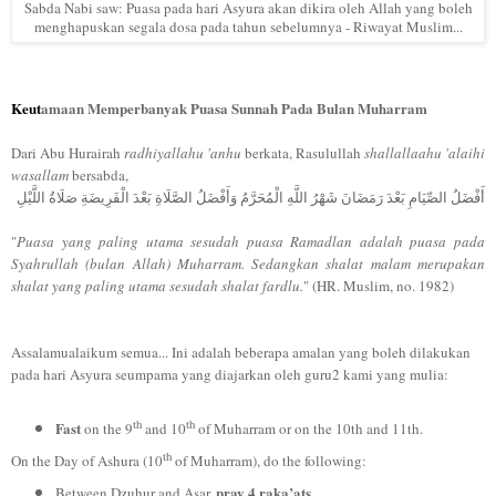
Sabda Nabi saw: Puasa pada hari Asyura akan dikira oleh Allah yang boleh
menghapuskan segala dosa pada tahun sebelumnya - Riwayat Muslim...
Keut
amaan Memperbanyak Puasa Sunnah Pada Bulan Muharram
Dari Abu Hurairah
radhiyallahu 'anhu
berkata, Rasulullah
shallallaahu 'alaihi
wasallam
bersabda,
أَفْضَلُ الصِّيَامِ بَعْدَ رَمَضَانَ شَهْرُ اللَّهِ الْمُحَرَّمُ وَأَفْضَلُ الصَّلَاةِ بَعْدَ الْفَرِيضَةِ صَلَاةُ اللَّيْلِ
"
Puasa yang paling utama sesudah puasa Ramadlan adalah puasa pada
Syahrullah (bulan Allah) Muharram. Sedangkan shalat malam merupakan
shalat yang paling utama sesudah shalat fardlu.
" (HR. Muslim, no. 1982)
Assalamualaikum semua... Ini adalah beberapa amalan yang boleh dilakukan
pada hari Asyura seumpama yang diajarkan oleh guru2 kami yang mulia:
th
th
Fast
on the 9
and 10
of Muharram or on the 10th and 11th.
th
On the Day of Ashura (10
of Muharram), do the following:
pray 4 raka’ats
Between Dzuhur and Asar,
.