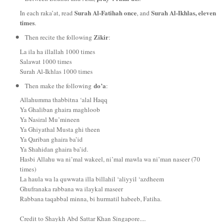
Surah Al-Fatihah once
Surah Al-Ikhlas, eleven
In each raka’at, read
, and
times
.
Zikir
Then recite the following
:
La ila ha illallah 1000 times
Salawat 1000 times
Surah Al-Ikhlas 1000 times
do’a
Then make the following
:
Allahumma thabbitna ‘alal Haqq
Ya Ghaliban ghaira maghloob
Ya Nasiral Mu’mineen
Ya Ghiyathal Musta ghi theen
Ya Qariban ghaira ba’id
Ya Shahidan ghaira ba’id.
Hasbi Allahu wa ni’mal wakeel, ni’mal mawla wa ni’man naseer (70
times)
La haula wa la quwwata illa billahil ‘aliyyil ‘azdheem
Ghufranaka rabbana wa ilaykal maseer
Rabbana taqabbal minna, bi hurmatil habeeb, Fatiha.
Credit to Shaykh Abd Sattar Khan Singapore....