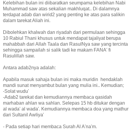
Kelebihan bulan ini diibaratkan seumpama kelebihan Nabi
Muhammad saw atas sekalian makhluqat.. Di dalamnya
terdapat adab dan wirid2 yang penting ke atas para salikin
dalam tarekat Aliah ini.
Dibolehkan khalwah dan riyadah dari permulaan sehingga
10 Rabiul Thani khusus untuk mendapat tajaliyat berupa
mahabbah dari Allah Taala dan RasulNya saw yang tercinta
sehingga sampailah si salik tadi ke makam FANA' fi
Rasulillah saw.
Antara adab2nya adalah:
Apabila masuk sahaja bulan ini maka muridin hendaklah
mandi sunat menyambut bulan yang mulia ini.. Kemudian;
-Solat wudu'
-Adab2 tarekat dan kemudiannya membaca qasidah
marhaban ahlan wa sahlan. Selepas 15 hb ditukar dengan
al wada' al wada'. Kemudiannya membaca doa yang mathur
dari Sultanil Awliya'
- Pada setiap hari membaca Surah Al A'na'm.