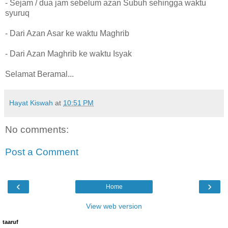
- Sejam / dua jam sebelum azan Subuh sehingga waktu
syuruq
- Dari Azan Asar ke waktu Maghrib
- Dari Azan Maghrib ke waktu Isyak
Selamat Beramal...
Hayat Kiswah
at
10:51 PM
No comments:
Post a Comment
‹
›
Home
View web version
taaruf