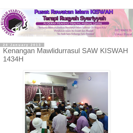
24 January 2013
Kenangan Mawlidurrasul SAW KISWAH
1434H