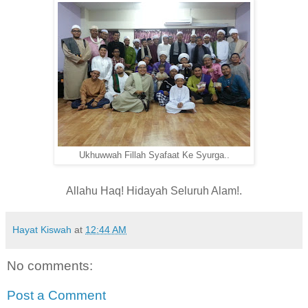
Ukhuwwah Fillah Syafaat Ke Syurga..
Allahu Haq! Hidayah Seluruh Alam!.
Hayat Kiswah
at
12:44 AM
No comments:
Post a Comment