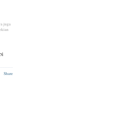
ya juga
ekian
bi
Share