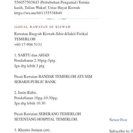
556057503843 (Pertubuhan Pengamal) Terima
kasih. Talian Wakaf: Ustaz Hayat Kiswah
https://wa.me/601155538840
JADUAL RAWATAN DI KISWAH
Rawatan Ruqyah Kiswah-Sihir &Sakit Fizikal
TEMERLOH
+60 17-906 5131
1. SABTU dan AHAD
Pendaftaran 2.30ptg-3ptg.
Jgn dtg lebih 3 ptg
Pusat Rawatan BANDAR TEMERLOH ATS SSM
SEBARIS PUBLIC BANK.
2. Isnin-Rabu.
Pendaftaran 10pg-10.30pg.
Jgn dtg lebih 10.30
Pusat Rawatan SEBERANG TEMERLOH
SETENTANG HOSPITAL TEMERLOH.
Newer Post
3. Khamis Jumaat cuti.
Subscribe to: