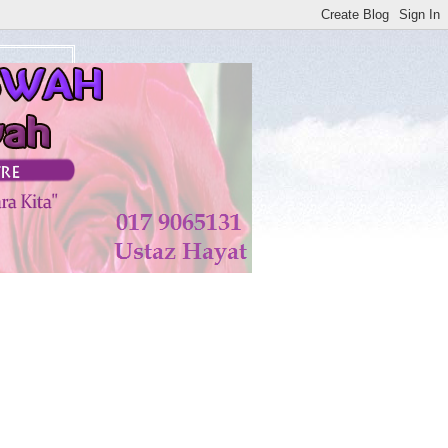
watan di KISWAH DISEMBUHKAN ALLAH TAALA. AMIN*