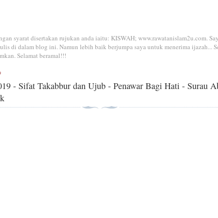
dengan syarat disertakan rujukan anda iaitu: KISWAH; www.rawatanislam2u.com. Sa
is di dalam blog ini. Namun lebih baik berjumpa saya untuk menerima ijazah... S
mkan. Selamat beramal!!!
9
019 - Sifat Takabbur dan Ujub - Penawar Bagi Hati - Surau A
ak