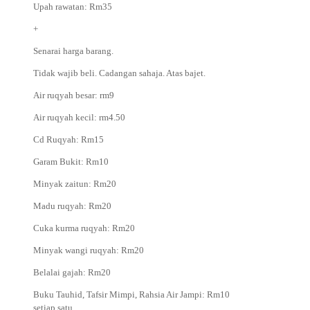
Upah rawatan: Rm35
+
Senarai harga barang.
Tidak wajib beli. Cadangan sahaja. Atas bajet.
Air ruqyah besar: rm9
Air ruqyah kecil: rm4.50
Cd Ruqyah: Rm15
Garam Bukit: Rm10
Minyak zaitun: Rm20
Madu ruqyah: Rm20
Cuka kurma ruqyah: Rm20
Minyak wangi ruqyah: Rm20
Belalai gajah: Rm20
Buku Tauhid, Tafsir Mimpi, Rahsia Air Jampi: Rm10
setiap satu