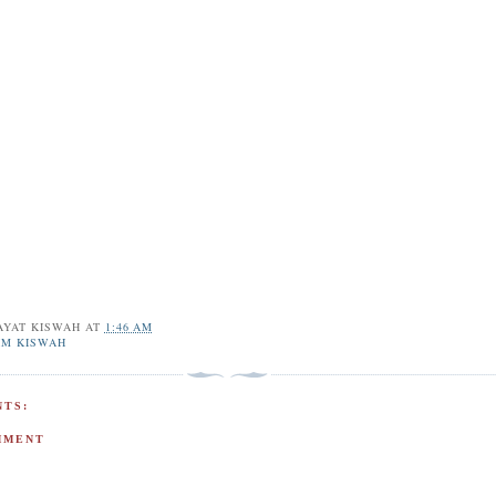
AYAT KISWAH
AT
1:46 AM
IM KISWAH
TS:
MMENT