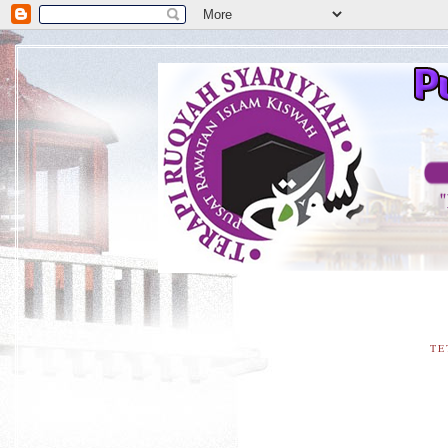
**D
TE