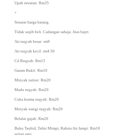
Upah rawatan: Rm35
+
Senarai harga barang.
Tidak wajib beli. Cadangan sahaja. Atas bajet.
Air ruqyah besar: rm9
Air ruqyah kecil: rm4.50
Cd Ruqyah: Rm15
Garam Bukit: Rm10
Minyak zaitun: Rm20
Madu ruqyah: Rm20
Cuka kurma ruqyah: Rm20
Minyak wangi ruqyah: Rm20
Belalai gajah: Rm20
Buku Tauhid, Tafsir Mimpi, Rahsia Air Jampi: Rm10
setiap satu