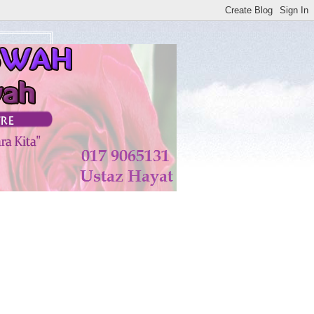
tan di KISWAH DISEMBUHKAN ALLAH TAALA. AMIN**