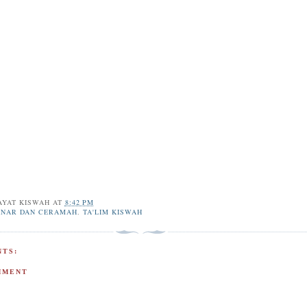
AYAT KISWAH
AT
8:42 PM
INAR DAN CERAMAH
,
TA'LIM KISWAH
TS:
MMENT