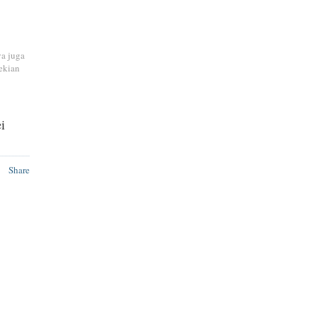
ya juga
ekian
i
Share