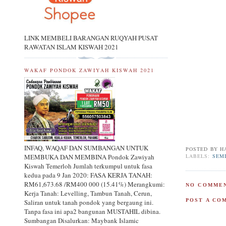
LINK MEMBELI BARANGAN RUQYAH PUSAT
RAWATAN ISLAM KISWAH 2021
WAKAF PONDOK ZAWIYAH KISWAH 2021
INFAQ, WAQAF DAN SUMBANGAN UNTUK
POSTED BY
H
LABELS:
SEM
MEMBUKA DAN MEMBINA Pondok Zawiyah
Kiswah Temerloh Jumlah terkumpul untuk fasa
kedua pada 9 Jan 2020: FASA KERJA TANAH:
RM61,673.68 /RM400 000 (15.41%) Merangkumi:
NO COMMEN
Kerja Tanah: Levelling, Tambun Tanah, Cerun,
POST A CO
Saliran untuk tanah pondok yang bergaung ini.
Tanpa fasa ini apa2 bangunan MUSTAHIL dibina.
Sumbangan Disalurkan: Maybank Islamic