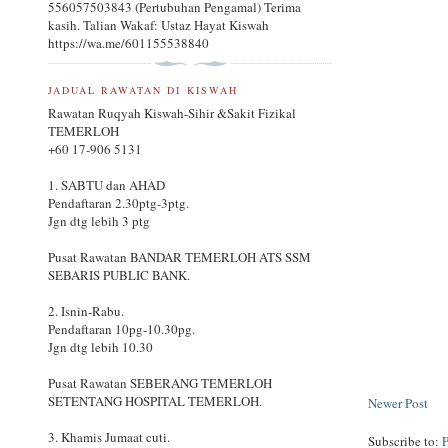
556057503843 (Pertubuhan Pengamal) Terima
kasih. Talian Wakaf: Ustaz Hayat Kiswah
https://wa.me/601155538840
JADUAL RAWATAN DI KISWAH
Rawatan Ruqyah Kiswah-Sihir &Sakit Fizikal
TEMERLOH
+60 17-906 5131
1. SABTU dan AHAD
Pendaftaran 2.30ptg-3ptg.
Jgn dtg lebih 3 ptg
Pusat Rawatan BANDAR TEMERLOH ATS SSM
SEBARIS PUBLIC BANK.
2. Isnin-Rabu.
Pendaftaran 10pg-10.30pg.
Jgn dtg lebih 10.30
Pusat Rawatan SEBERANG TEMERLOH
SETENTANG HOSPITAL TEMERLOH.
Newer Post
3. Khamis Jumaat cuti.
Subscribe to: