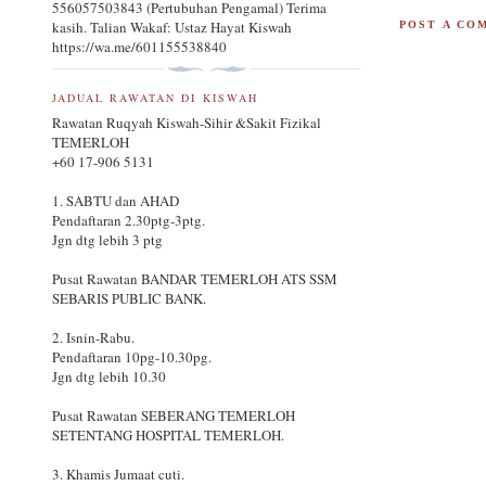
556057503843 (Pertubuhan Pengamal) Terima
kasih. Talian Wakaf: Ustaz Hayat Kiswah
POST A CO
https://wa.me/601155538840
JADUAL RAWATAN DI KISWAH
Rawatan Ruqyah Kiswah-Sihir &Sakit Fizikal
TEMERLOH
+60 17-906 5131
1. SABTU dan AHAD
Pendaftaran 2.30ptg-3ptg.
Jgn dtg lebih 3 ptg
Pusat Rawatan BANDAR TEMERLOH ATS SSM
SEBARIS PUBLIC BANK.
2. Isnin-Rabu.
Pendaftaran 10pg-10.30pg.
Jgn dtg lebih 10.30
Pusat Rawatan SEBERANG TEMERLOH
SETENTANG HOSPITAL TEMERLOH.
3. Khamis Jumaat cuti.