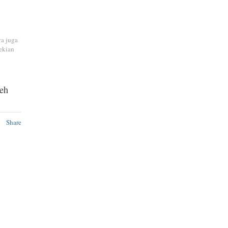
ya juga
ekian
leh
Share