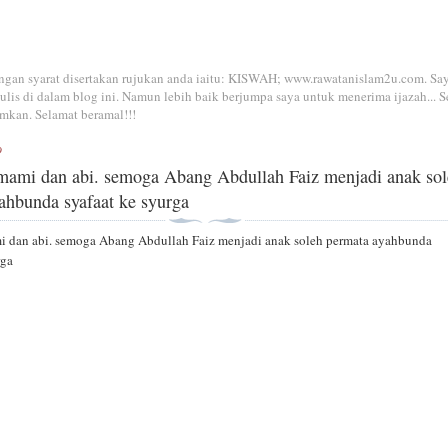
dengan syarat disertakan rujukan anda iaitu: KISWAH; www.rawatanislam2u.com. Sa
is di dalam blog ini. Namun lebih baik berjumpa saya untuk menerima ijazah... S
mkan. Selamat beramal!!!
9
 mami dan abi. semoga Abang Abdullah Faiz menjadi anak so
ahbunda syafaat ke syurga
mi dan abi. semoga Abang Abdullah Faiz menjadi anak soleh permata ayahbunda
rga