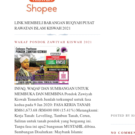
LINK MEMBELI BARANGAN RUQYAH PUSAT
RAWATAN ISLAM KISWAH 2021
WAKAF PONDOK ZAWIYAH KISWAH 2021
INFAQ, WAQAF DAN SUMBANGAN UNTUK
MEMBUKA DAN MEMBINA Pondok Zawiyah
Kiswah Temerloh Jumlah terkumpul untuk fasa
kedua pada 9 Jan 2020: FASA KERJA TANAH:
RM61,673.68 /RM400 000 (15.41%) Merangkumi:
Kerja Tanah: Levelling, Tambun Tanah, Cerun,
POSTED BY
H
Saliran untuk tanah pondok yang bergaung ini.
Tanpa fasa ini apa2 bangunan MUSTAHIL dibina.
Sumbangan Disalurkan: Maybank Islamic
NO COMMEN