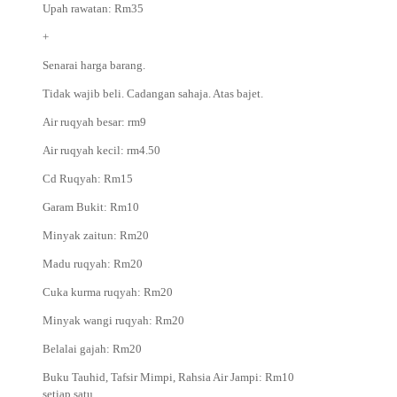
Upah rawatan: Rm35
+
Senarai harga barang.
Tidak wajib beli. Cadangan sahaja. Atas bajet.
Air ruqyah besar: rm9
Air ruqyah kecil: rm4.50
Cd Ruqyah: Rm15
Garam Bukit: Rm10
Minyak zaitun: Rm20
Madu ruqyah: Rm20
Cuka kurma ruqyah: Rm20
Minyak wangi ruqyah: Rm20
Belalai gajah: Rm20
Buku Tauhid, Tafsir Mimpi, Rahsia Air Jampi: Rm10
setiap satu