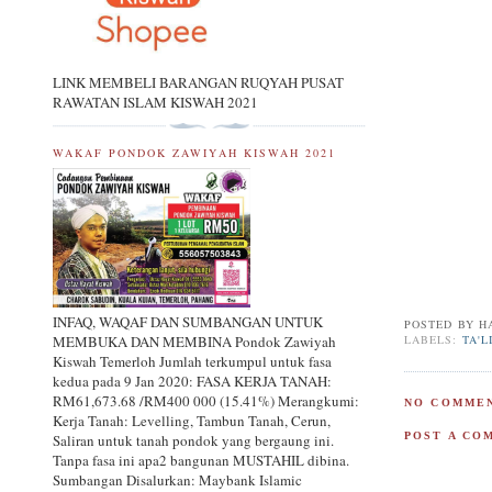
LINK MEMBELI BARANGAN RUQYAH PUSAT
RAWATAN ISLAM KISWAH 2021
WAKAF PONDOK ZAWIYAH KISWAH 2021
INFAQ, WAQAF DAN SUMBANGAN UNTUK
POSTED BY
H
LABELS:
TA'L
MEMBUKA DAN MEMBINA Pondok Zawiyah
Kiswah Temerloh Jumlah terkumpul untuk fasa
kedua pada 9 Jan 2020: FASA KERJA TANAH:
RM61,673.68 /RM400 000 (15.41%) Merangkumi:
NO COMMEN
Kerja Tanah: Levelling, Tambun Tanah, Cerun,
POST A CO
Saliran untuk tanah pondok yang bergaung ini.
Tanpa fasa ini apa2 bangunan MUSTAHIL dibina.
Sumbangan Disalurkan: Maybank Islamic