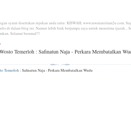
dengan syarat disertakan rujukan anda iaitu: KISWAH; www.rawatanislam2u.com. Sa
is di dalam blog ini. Namun lebih baik berjumpa saya untuk menerima ijazah... S
mkan. Selamat beramal!!!
9
Wosto Temerloh : Safinatun Naja - Perkara Membatalkan Wu
to Temerloh
: Safinatun Naja - Perkara Membatalkan Wudu