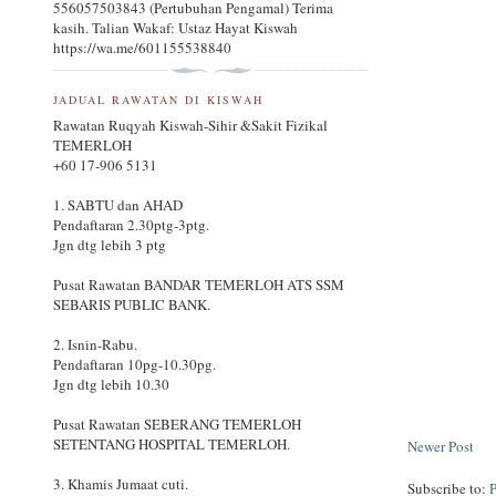
556057503843 (Pertubuhan Pengamal) Terima
kasih. Talian Wakaf: Ustaz Hayat Kiswah
https://wa.me/601155538840
JADUAL RAWATAN DI KISWAH
Rawatan Ruqyah Kiswah-Sihir &Sakit Fizikal
TEMERLOH
+60 17-906 5131
1. SABTU dan AHAD
Pendaftaran 2.30ptg-3ptg.
Jgn dtg lebih 3 ptg
Pusat Rawatan BANDAR TEMERLOH ATS SSM
SEBARIS PUBLIC BANK.
2. Isnin-Rabu.
Pendaftaran 10pg-10.30pg.
Jgn dtg lebih 10.30
Pusat Rawatan SEBERANG TEMERLOH
SETENTANG HOSPITAL TEMERLOH.
Newer Post
3. Khamis Jumaat cuti.
Subscribe to: