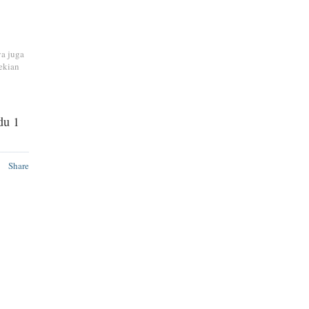
ya juga
ekian
du 1
Share