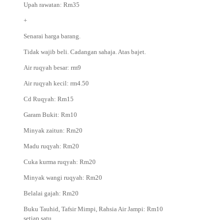
Upah rawatan: Rm35
+
Senarai harga barang.
Tidak wajib beli. Cadangan sahaja. Atas bajet.
Air ruqyah besar: rm9
Air ruqyah kecil: rm4.50
Cd Ruqyah: Rm15
Garam Bukit: Rm10
Minyak zaitun: Rm20
Madu ruqyah: Rm20
Cuka kurma ruqyah: Rm20
Minyak wangi ruqyah: Rm20
Belalai gajah: Rm20
Buku Tauhid, Tafsir Mimpi, Rahsia Air Jampi: Rm10
setiap satu