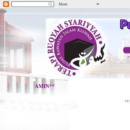
TAALA. AMIN**
TE