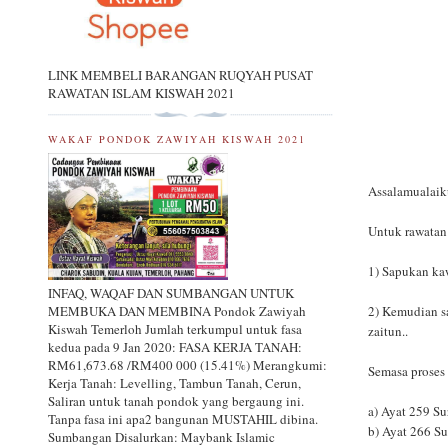
LINK MEMBELI BARANGAN RUQYAH PUSAT
RAWATAN ISLAM KISWAH 2021
WAKAF PONDOK ZAWIYAH KISWAH 2021
Assalamualaik
Untuk rawatan
1) Sapukan ka
INFAQ, WAQAF DAN SUMBANGAN UNTUK
2) Kemudian sa
MEMBUKA DAN MEMBINA Pondok Zawiyah
Kiswah Temerloh Jumlah terkumpul untuk fasa
zaitun..
kedua pada 9 Jan 2020: FASA KERJA TANAH:
RM61,673.68 /RM400 000 (15.41%) Merangkumi:
Semasa proses 
Kerja Tanah: Levelling, Tambun Tanah, Cerun,
Saliran untuk tanah pondok yang bergaung ini.
a) Ayat 259 S
Tanpa fasa ini apa2 bangunan MUSTAHIL dibina.
b) Ayat 266 S
Sumbangan Disalurkan: Maybank Islamic