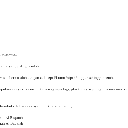
um semua..
 kulit yang paling mudah:
wasan bermasalah dengan cuka epal/kurma/nipah/anggur sehingga merah.
pukan minyak zaitun... jika kering sapu lagi, jika kering sapu lagi... senantiasa b
tersebut sila bacakan ayat untuk rawatan kulit;
urah Al Baqarah
urah Al Baqarah