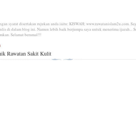
dengan syarat disertakan rujukan anda iaitu: KISWAH; www.rawatanislam2u.com. Sa
is di dalam blog ini. Namun lebih baik berjumpa saya untuk menerima ijazah... S
mkan. Selamat beramal!!!
1
ik Rawatan Sakit Kulit