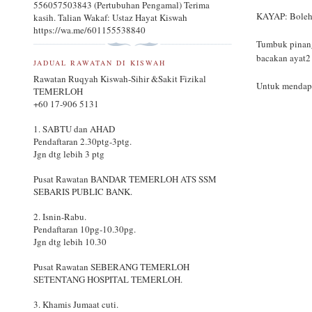
556057503843 (Pertubuhan Pengamal) Terima
KAYAP: Boleh
kasih. Talian Wakaf: Ustaz Hayat Kiswah
https://wa.me/601155538840
Tumbuk pinang
bacakan ayat2 d
JADUAL RAWATAN DI KISWAH
Rawatan Ruqyah Kiswah-Sihir &Sakit Fizikal
Untuk mendapa
TEMERLOH
+60 17-906 5131
1. SABTU dan AHAD
Pendaftaran 2.30ptg-3ptg.
Jgn dtg lebih 3 ptg
Pusat Rawatan BANDAR TEMERLOH ATS SSM
SEBARIS PUBLIC BANK.
2. Isnin-Rabu.
Pendaftaran 10pg-10.30pg.
Jgn dtg lebih 10.30
Pusat Rawatan SEBERANG TEMERLOH
SETENTANG HOSPITAL TEMERLOH.
3. Khamis Jumaat cuti.