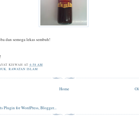
ba dan semoga lekas sembuh!
n!
AYAT KISWAH
AT
4:58 AM
DUK
,
RAWATAN ISLAM
Home
Ol