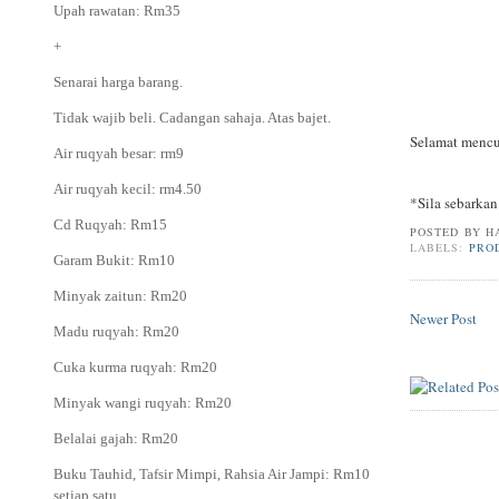
Upah rawatan: Rm35
+
Senarai harga barang.
Tidak wajib beli. Cadangan sahaja. Atas bajet.
Selamat mencu
Air ruqyah besar: rm9
Air ruqyah kecil: rm4.50
*Sila sebarka
Cd Ruqyah: Rm15
POSTED BY
H
LABELS:
PRO
Garam Bukit: Rm10
Minyak zaitun: Rm20
Newer Post
Madu ruqyah: Rm20
Cuka kurma ruqyah: Rm20
Minyak wangi ruqyah: Rm20
Belalai gajah: Rm20
Buku Tauhid, Tafsir Mimpi, Rahsia Air Jampi: Rm10
setiap satu