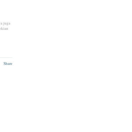
ya juga
ekian
Share