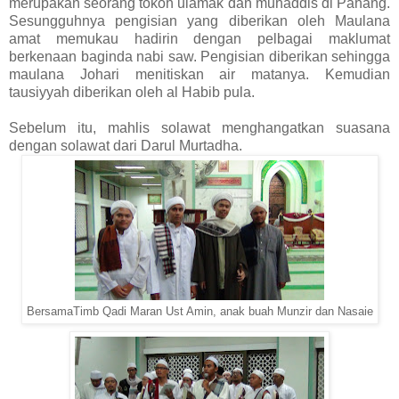
merupakan seorang tokoh ulamak dan muhaddis di Pahang.
Sesungguhnya pengisian yang diberikan oleh Maulana
amat memukau hadirin dengan pelbagai maklumat
berkenaan baginda nabi saw. Pengisian diberikan sehingga
maulana Johari menitiskan air matanya. Kemudian
tausiyyah diberikan oleh al Habib pula.
Sebelum itu, mahlis solawat menghangatkan suasana
dengan solawat dari Darul Murtadha.
BersamaTimb Qadi Maran Ust Amin, anak buah Munzir dan Nasaie