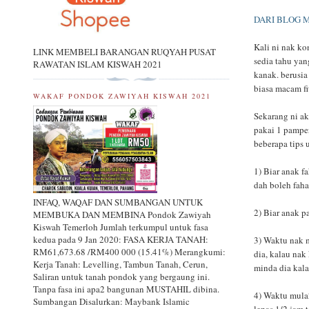
DARI BLOG 
Kali ni nak ko
LINK MEMBELI BARANGAN RUQYAH PUSAT
sedia tahu ya
RAWATAN ISLAM KISWAH 2021
kanak. berusia
biasa macam fi
WAKAF PONDOK ZAWIYAH KISWAH 2021
Sekarang ni ak
pakai 1 pamper
beberapa tips 
1) Biar anak f
dah boleh fah
INFAQ, WAQAF DAN SUMBANGAN UNTUK
2) Biar anak p
MEMBUKA DAN MEMBINA Pondok Zawiyah
Kiswah Temerloh Jumlah terkumpul untuk fasa
kedua pada 9 Jan 2020: FASA KERJA TANAH:
3) Waktu nak m
RM61,673.68 /RM400 000 (15.41%) Merangkumi:
dia, kalau nak
Kerja Tanah: Levelling, Tambun Tanah, Cerun,
minda dia kala
Saliran untuk tanah pondok yang bergaung ini.
Tanpa fasa ini apa2 bangunan MUSTAHIL dibina.
4) Waktu mula2
Sumbangan Disalurkan: Maybank Islamic