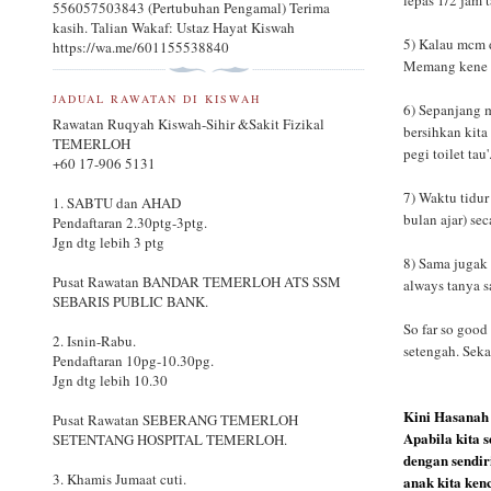
lepas 1/2 jam t
556057503843 (Pertubuhan Pengamal) Terima
kasih. Talian Wakaf: Ustaz Hayat Kiswah
5) Kalau mcm d
https://wa.me/601155538840
Memang kene s
JADUAL RAWATAN DI KISWAH
6) Sepanjang m
Rawatan Ruqyah Kiswah-Sihir &Sakit Fizikal
bersihkan kita
TEMERLOH
pegi toilet tau
+60 17-906 5131
7) Waktu tidur
1. SABTU dan AHAD
bulan ajar) se
Pendaftaran 2.30ptg-3ptg.
Jgn dtg lebih 3 ptg
8) Sama jugak
Pusat Rawatan BANDAR TEMERLOH ATS SSM
always tanya s
SEBARIS PUBLIC BANK.
So far so good
2. Isnin-Rabu.
setengah. Seka
Pendaftaran 10pg-10.30pg.
Jgn dtg lebih 10.30
Kini Hasanah 
Pusat Rawatan SEBERANG TEMERLOH
Apabila kita 
SETENTANG HOSPITAL TEMERLOH.
dengan sendir
3. Khamis Jumaat cuti.
anak kita kenc