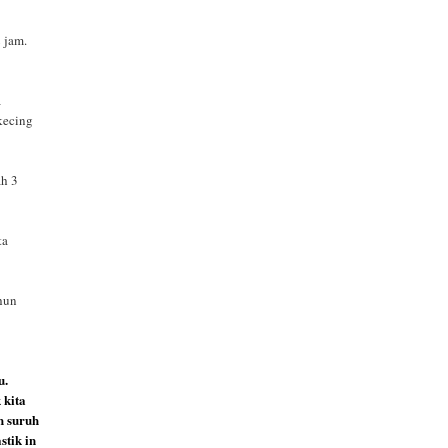
 jam.
a
 kecing
ah 3
ta
ahun
u.
 kita
h suruh
stik in