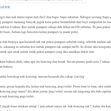
MATJOE
ngsi dan nak minta input dari ibu2 dan bapa- bapa sekalian. Sebagai seorang bapa 
ng pampers memang banyak jugak kene pakai bermulalah dari bayi sampailah ke ka
 sekitar 4 tahun. Kos untuk pampers sahaja dah dekat rm100 sebulan. Tu pun pakai
tti basic, belum lagi bercerita kalau pampers tu mami poko.
u dah berjaya ajar hasanah utk tak pakai pampers sebelah siang, sebelah malam sah
s. sekarang ni sebulan kos untuk pampers tak sampai rm30. So disini aku kongsik
untuk ajar anak untuk tidak pakai pamper yang aku amalkan dekat sini:
aham bahasa dulu, tahu apu itu kencing dan berak. Secara purata, pada usia 2 tahun 
am bahasa.
andai bercakap nak kencing, macam hasanah dia cakap 'cincing'
ula, pesan kepada dia, kalau nak kencing, pegi toilet. From time to time, aku selal
 kencing pegi mana? dia akan jawan 'pegi toilet' secara tak langsung dia dah captu
u nak kencing pegi toilet
 jugak kene aturkan setiap 1 jam sekali tanya, nk 'nak kencing tak?', kalau dia kat