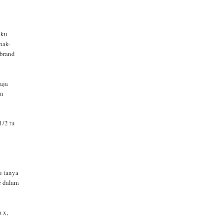
aku
nak-
 brand
aja
an
1/2 tu
u tanya
re dalam
a x,