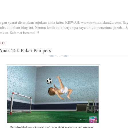
dengan syarat disertakan rujukan anda iaitu: KISWAH; www.rawatanislam2u.com. Sa
is di dalam blog ini. Namun lebih baik berjumpa saya untuk menerima ijazah... S
mkan. Selamat beramal!!!
012
 Anak Tak Pakai Pampers
Bersabarlah dengan karenah anak yang tidak mahu bercerai pampers...