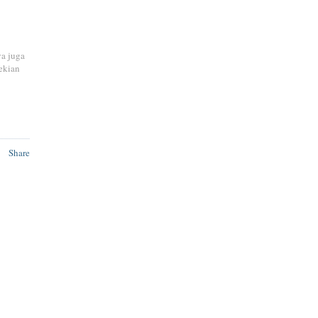
ya juga
ekian
Share