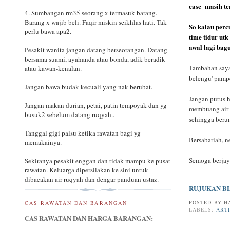
case masih t
4. Sumbangan rm35 seorang x termasuk barang.
Barang x wajib beli. Faqir miskin seikhlas hati. Tak
So kalau perc
perlu bawa apa2.
time tidur utk
awal lagi bag
Pesakit wanita jangan datang berseorangan. Datang
bersama suami, ayahanda atau bonda, adik beradik
Tambahan saya:
atau kawan-kenalan.
belengu' pampe
Jangan bawa budak kecuali yang nak berubat.
Jangan putus 
Jangan makan durian, petai, patin tempoyak dan yg
membuang air 
busuk2 sebelum datang ruqyah..
sehingga berum
Tanggal gigi palsu ketika rawatan bagi yg
Bersabarlah, n
memakainya.
Semoga berjay
Sekiranya pesakit enggan dan tidak mampu ke pusat
rawatan. Keluarga dipersilakan ke sini untuk
dibacakan air ruqyah dan dengar panduan ustaz.
RUJUKAN B
POSTED BY
H
CAS RAWATAN DAN BARANGAN
LABELS:
ART
CAS RAWATAN DAN HARGA BARANGAN: