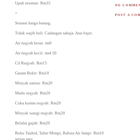
Upah rawatan: Rm35
NO COMMEN
+
POST A CO
Senarai harga barang.
Tidak wajib beli. Cadangan sahaja. Atas bajet.
Air ruqyah besar: rm9
Air ruqyah kecil: rm4.50
Cd Ruqyah: Rm15
Garam Bukit: Rm10
Minyak zaitun: Rm20
Madu ruqyah: Rm20
Cuka kurma ruqyah: Rm20
Minyak wangi ruqyah: Rm20
Belalai gajah: Rm20
Buku Tauhid, Tafsir Mimpi, Rahsia Air Jampi: Rm10
setiap satu