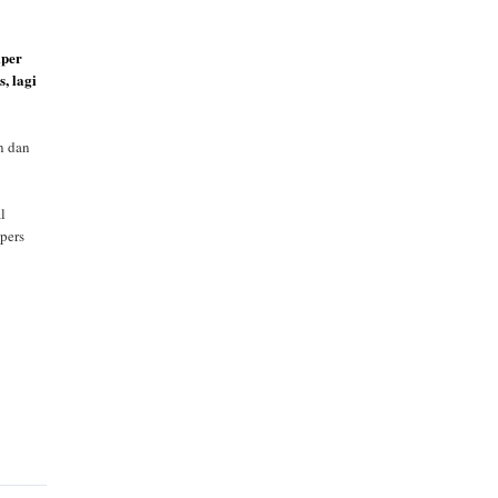
mper
, lagi
n dan
l
pers