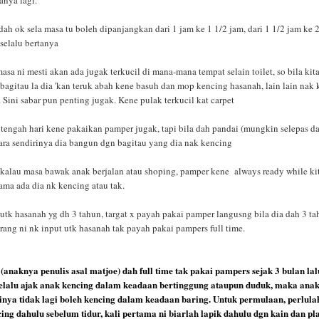
anya lagi.
ah ok sela masa tu boleh dipanjangkan dari 1 jam ke 1 1/2 jam, dari 1 1/2 jam ke 2
elalu bertanya
asa ni mesti akan ada jugak terkucil di mana-mana tempat selain toilet, so bila kit
 bagitau la dia 'kan teruk abah kene basuh dan mop kencing hasanah, lain lain nak
'. Sini sabar pun penting jugak. Kene pulak terkucil kat carpet
 tengah hari kene pakaikan pamper jugak, tapi bila dah pandai (mungkin selepas d
cara sendirinya dia bangun dgn bagitau yang dia nak kencing
 kalau masa bawak anak berjalan atau shoping, pamper kene always ready while ki
ama ada dia nk kencing atau tak.
 utk hasanah yg dh 3 tahun, targat x payah pakai pamper langusng bila dia dah 3 t
rang ni nk input utk hasanah tak payah pakai pampers full time.
(anaknya penulis asal matjoe) dah full time tak pakai pampers sejak 3 bulan lal
selalu ajak anak kencing dalam keadaan bertinggung ataupun duduk, maka anak
inya tidak lagi boleh kencing dalam keadaan baring. Untuk permulaan, perlula
ing dahulu sebelum tidur, kali pertama ni biarlah lapik dahulu dgn kain dan pla