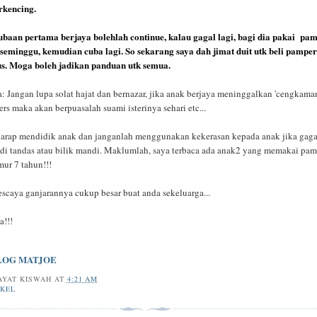
erkencing.
ubaan pertama berjaya bolehlah continue, kalau gagal lagi, bagi dia pakai pa
 seminggu, kemudian cuba lagi. So sekarang saya dah jimat duit utk beli pampers
us. Moga boleh jadikan panduan utk semua.
 Jangan lupa solat hajat dan bernazar, jika anak berjaya meninggalkan 'cengkama
rs maka akan berpuasalah suami isterinya sehari etc...
harap mendidik anak dan janganlah menggunakan kekerasan kepada anak jika gaga
di tandas atau bilik mandi. Maklumlah, saya terbaca ada anak2 yang memakai pam
ur 7 tahun!!!
escaya ganjarannya cukup besar buat anda sekeluarga...
a!!!
LOG MATJOE
AYAT KISWAH
AT
4:21 AM
IKEL