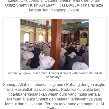
adalah Cikgu Adib al Qadahi, Sheikh Wan Chenor dan
Ustaz Shami Husin Alif Laam... JazakALLAH khairal jaza'
kerana sudi menjemput kami.
Taman Syurgawi, maka bumi Chenor dihujani keberkahan dari Allah
hendaknya..
Semoga Allah memberkati lagi bumi Pahang dengan majlis-
majlis Rasulullah saw sebegini... Pada waktu-waktu begini,
tiba-tiba terkenangkan wajah guru yang mulia serta al
Marhum Tuanku Sheikh dan belaian tarbiyyahnya yang
lembut dan bijaksana.. Terharu terkenangkan baginda.. Al
Fatihah...