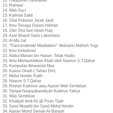
12. Haqqullah Syahadah
13. Rampai
14. Wali Suci
15. Kalimat Sakti
16. Silat Pukulan Jarak Jauh
17. Ilmu Tenaga Dalam Hikmat
18. Zikir Sha`ban Islam Haq
19. Asal Wujud Garis Laksmana
20. Al-Ma`zat
21. “Trancendentel Meditation”- Maharisi Mahish Yugi
22. Ilmu Kebatinan
23. Abdul Manan bin Harun- Tolak Hadis
24. Ilmu Mentauhidkan Allah oleh Nasrun S.T.Qahar
25. Kumpulan Ikhwan/al-Mas
26. Kuasa Ghaib ( Tahan Diri)
27. Mohd Nordin Putih
28. Nasrun S.T.Qahar
29. Roslan Katimun atau Ajaran Wali Sembilan
30. Tariqat Naqsyabandiyah Kadirun Yahya
31. Wali Sembilan
32. Khatijah binti Ali @ Puan Tijah
33. Syed Mutalib bin Syed Mohd Nordin
34. Ajaran Mohd Seman Al-Banjari