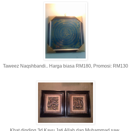
Taweez Naqshbandi.. Harga biasa RM180, Promosi: RM130
Khat dinding 3d Kayu Jati Allah dan Muhammad saw..