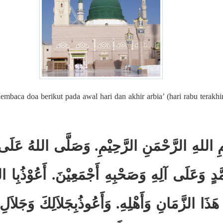
mbaca doa berikut pada awal hari dan akhir arbia’ (hari rabu terakhi
:
 اللهِ الرَّحْمَنِ الرَّحِيْمِ. وَصَلَّى اللهُ عَلَى س
َدٍ وَعَلَى آلِهِ وَصَحْبِهِ أَجْمَعِيْنَ. أَعُوْذُبِا ا
هَذَا الزَّمَانِ وَأَهْلِهِ. وَأَعُوذُبِجَلاَلِكَ وَجَلاَل