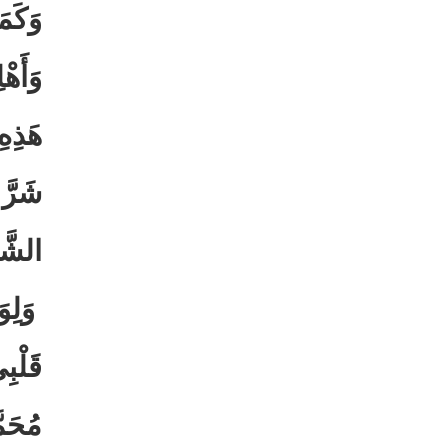
وَكَمَ
وَأَهْ
هَذِهِ
شَرَّ 
الشَّه
وَلِوَ
قَلْبِ
مُحَم.