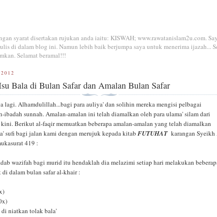
dengan syarat disertakan rujukan anda iaitu: KISWAH; www.rawatanislam2u.com. Sa
is di dalam blog ini. Namun lebih baik berjumpa saya untuk menerima ijazah... S
mkan. Selamat beramal!!!
 2012
su Bala di Bulan Safar dan Amalan Bulan Safar
ba lagi. Alhamdulillah...bagi para auliya' dan solihin mereka mengisi pelbagai
-ibadah sunnah. Amalan-amalan ini telah diamalkan oleh para ulama' silam dari
 kini. Berikut al-faqir memuatkan beberapa amalan-amalan yang telah diamalkan
a' sufi bagi jalan kami
dengan merujuk kepada kitab
FUTUHAT
karangan Syeikh
ukasurat 419 :
dab wazifah bagi murid itu hendaklah dia melazimi setiap hari melakukan beberap
 di dalam bulan safar al-khair :
x)
0x)
di niatkan tolak bala'