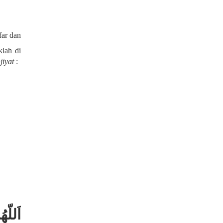
far dan
klah di
jiyat
:
اَللّه