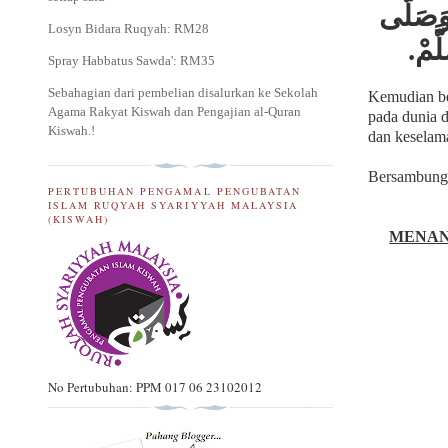
وَصَلَّى
Losyn Bidara Ruqyah: RM28
لَّمْ
Spray Habbatus Sawda': RM35
Sebahagian dari pembelian disalurkan ke Sekolah
Kemudian be
Agama Rakyat Kiswah dan Pengajian al-Quran
pada dunia d
Kiswah.
!
dan keselam
Bersambung 
PERTUBUHAN PENGAMAL PENGUBATAN
ISLAM RUQYAH SYARIYYAH MALAYSIA
(KISWAH)
MENAN
No Pertubuhan: PPM 017 06 23102012