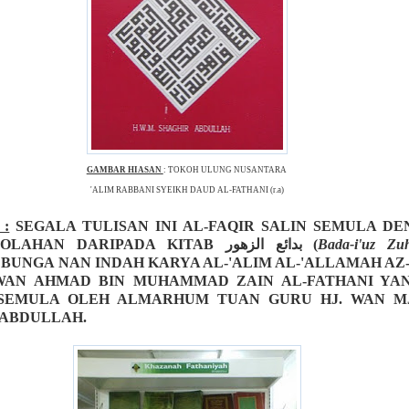
GAMBAR HIASAN
: TOKOH ULUNG NUSANTARA
'ALIM RABBANI SYEIKH DAUD AL-FATHANI (r.a)
 :
SEGALA TULISAN INI AL-FAQIR SALIN SEMULA D
 OLAHAN DARIPADA KITAB
بدائع الزهور
(
Bada-i'uz Zu
BUNGA NAN INDAH KARYA AL-'ALIM AL-'ALLAMAH AZ
WAN AHMAD BIN MUHAMMAD ZAIN AL-FATHANI YAN
SEMULA OLEH ALMARHUM TUAN GURU HJ. WAN M
 ABDULLAH.