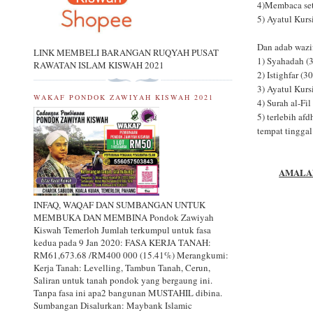
4)Membaca seti
5) Ayatul Kurs
Dan adab wazi
LINK MEMBELI BARANGAN RUQYAH PUSAT
1) Syahadah (
RAWATAN ISLAM KISWAH 2021
2) Istighfar (3
3) Ayatul Kurs
WAKAF PONDOK ZAWIYAH KISWAH 2021
4) Surah al-Fil
5) terlebih af
tempat tinggal
AMALAN
INFAQ, WAQAF DAN SUMBANGAN UNTUK
MEMBUKA DAN MEMBINA Pondok Zawiyah
Kiswah Temerloh Jumlah terkumpul untuk fasa
kedua pada 9 Jan 2020: FASA KERJA TANAH:
RM61,673.68 /RM400 000 (15.41%) Merangkumi:
Kerja Tanah: Levelling, Tambun Tanah, Cerun,
Saliran untuk tanah pondok yang bergaung ini.
Tanpa fasa ini apa2 bangunan MUSTAHIL dibina.
Sumbangan Disalurkan: Maybank Islamic