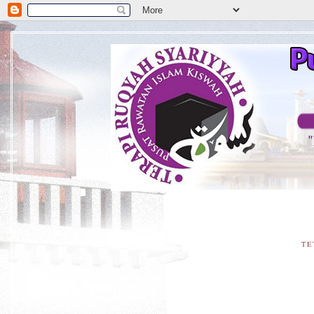
**
TE