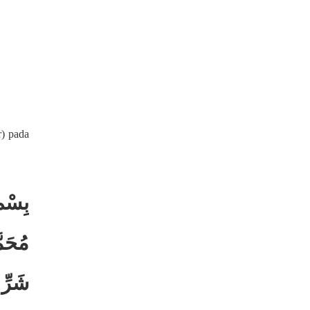
r) pada
بِسْمِ
مُحَمّ
شَرِّ 