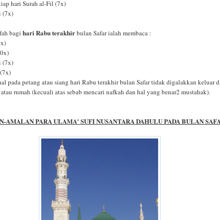
ap hari Surah al-Fil (7x)
i (7x)
hari Rabu terakhir
fah bagi
bulan Safar ialah membaca :
3x)
00x)
i (7x)
 (7x)
dhal pada petang atau siang hari Rabu terakhir bulan Safar tidak digalakkan keluar 
 atau rumah (kecuali atas sebab mencari nafkah dan hal yang benar2 mustahak).
-AMALAN PARA ULAMA' SUFI NUSANTARA DAHULU PADA BULAN SAF