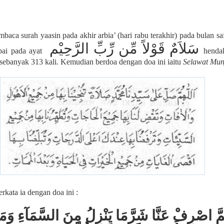
baca surah yaasin pada akhir arbia’ (hari rabu terakhir) pada bulan sa
سَلاَمٌ قَوْلاً مِّن رِّبِّ الرَّحِيْم
pai pada ayat
henda
 sebanyak 313 kali. Kemudian berdoa dengan doa ini iaitu
Selawat Mun
kata ia dengan doa ini :
ُمَّ اصْرِفْ عَنَّا شَرَّمَا يَنْزِلُ مِنَ السَّمَآءِ وَمَ