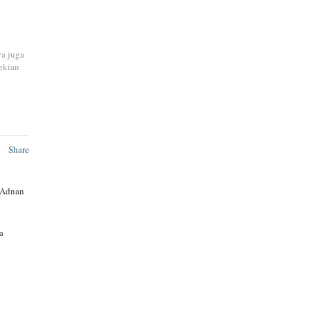
ya juga
ekian
Share
 Adnan
a