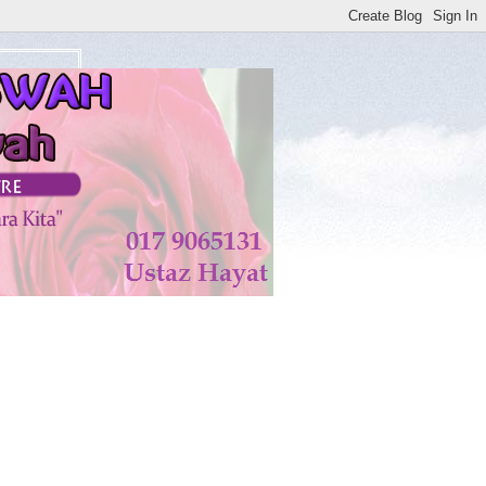
atan di KISWAH DISEMBUHKAN ALLAH TAALA. AMIN**