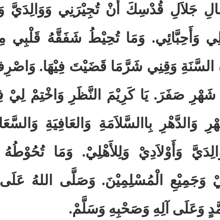
الِ جَلاَلِ قُدْسِكَ أَنْ تُجِيْرَنِي وَوَالِدَيَّ وَأَ
لِي وَأَحِبَّائِي. وَمَا تُحِيْطُ شَفَقَّهُ قَلْبِي م
 السَّنَةِ وَقِنِي شَرَّمَا قَضَيْتَ فِيْهَا. وَاصْرِ
شَهْرِ صَفَرَ. يَا كَرِيْمَ النَّظَرِ وَاخْتِمْ لِيْ 
ْرِ وَالدَّهْرِ بِاالسَّلاَمَةِ وَالعَافِيَةِ وَالسَّعَا
الِدَيَّ وَأَوْلاَدِيْ وَلِلأَهْلِيْ. وَمَا تُحُوْطُهُ 
يْ وَجَمِيْعِ الْمُسْلِمِيْنَ. وَصَلَّى اللهُ عَلَى س
َّدٍ وَعَلَى آلِهِ وَصَحْبِهِ وَسَلَّمْ