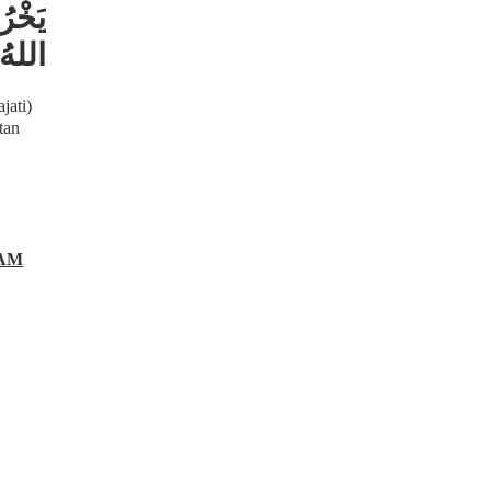
يَخْرُ
اللهُ.
jati)
tan
LAM