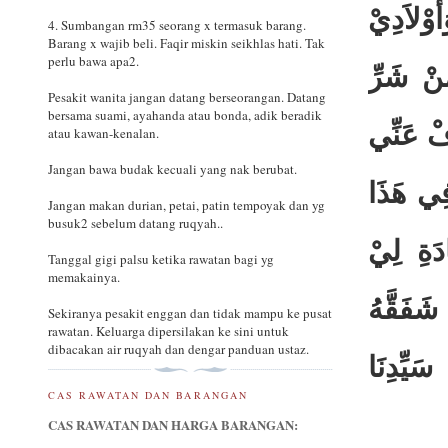
وْلاَدِيْ
4. Sumbangan rm35 seorang x termasuk barang.
Barang x wajib beli. Faqir miskin seikhlas hati. Tak
perlu bawa apa2.
ِنْ شَرِّ
Pesakit wanita jangan datang berseorangan. Datang
bersama suami, ayahanda atau bonda, adik beradik
فْ عَنِّي
atau kawan-kenalan.
Jangan bawa budak kecuali yang nak berubat.
فِي هَذَا
Jangan makan durian, petai, patin tempoyak dan yg
busuk2 sebelum datang ruqyah..
دَةِ لِيْ
Tanggal gigi palsu ketika rawatan bagi yg
memakainya.
شَفَقَّهُ
Sekiranya pesakit enggan dan tidak mampu ke pusat
rawatan. Keluarga dipersilakan ke sini untuk
dibacakan air ruqyah dan dengar panduan ustaz.
َيِّدِنَا
CAS RAWATAN DAN BARANGAN
CAS RAWATAN DAN HARGA BARANGAN: