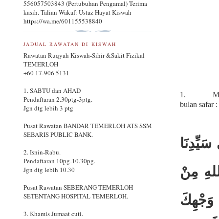
556057503843 (Pertubuhan Pengamal) Terima
kasih. Talian Wakaf: Ustaz Hayat Kiswah
https://wa.me/601155538840
JADUAL RAWATAN DI KISWAH
Rawatan Ruqyah Kiswah-Sihir &Sakit Fizikal
TEMERLOH
+60 17-906 5131
1. SABTU dan AHAD
1.
Me
Pendaftaran 2.30ptg-3ptg.
bulan safar 
Jgn dtg lebih 3 ptg
Pusat Rawatan BANDAR TEMERLOH ATS SSM
SEBARIS PUBLIC BANK.
َيِّدِنَا
2. Isnin-Rabu.
Pendaftaran 10pg-10.30pg.
للهِ مِنْ
Jgn dtg lebih 10.30
Pusat Rawatan SEBERANG TEMERLOH
SETENTANG HOSPITAL TEMERLOH.
ِ وَجْهِكَ
3. Khamis Jumaat cuti.