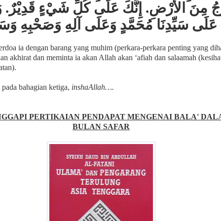
جُ مِنَ الأَرْضِ. إِنَّكَ عَلَى كُلِّ شَيْءٍ قَدِيْرٌ. 
 عَلَى سَيِّدِنَا مُحَمَّدٍ وَعَلَى آلِهِ وَصَحْبِهِ وَسَ
rdoa ia dengan barang yang muhim (perkara-perkara penting yang diha
an akhirat dan meminta ia akan Allah akan ‘afiah dan salaamah (kesiha
atan).
pada bahagian ketiga,
inshaAllah….
GGAPI PERTIKAIAN PENDAPAT MENGENAI BALA' DA
BULAN SAFAR