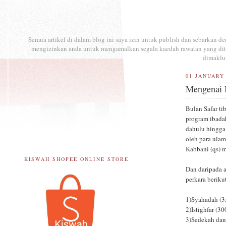
Semua artikel di dalam blog ini saya izin untuk publish dan sebarkan 
mengizinkan anda untuk mengamalkan segala kaedah rawatan yang ditul
dimaklu
01 JANUARY
Mengenai I
Bulan Safar ti
program ibadah
dahulu hingga
oleh para ulam
Kabbani (qs) m
KISWAH SHOPEE ONLINE STORE
Dan daripada a
perkara berikut
1)Syahadah (3
2)Istighfar (30
3)Sedekah dan 