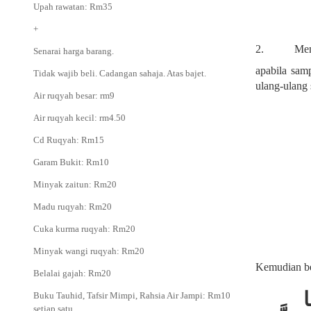
Upah rawatan: Rm35
+
2.
Mem
Senarai harga barang.
apabila sam
Tidak wajib beli. Cadangan sahaja. Atas bajet.
ulang-ulang
Air ruqyah besar: rm9
Air ruqyah kecil: rm4.50
Cd Ruqyah: Rm15
Garam Bukit: Rm10
Minyak zaitun: Rm20
Madu ruqyah: Rm20
Cuka kurma ruqyah: Rm20
Minyak wangi ruqyah: Rm20
Kemudian ber
Belalai gajah: Rm20
ا
Buku Tauhid, Tafsir Mimpi, Rahsia Air Jampi: Rm10
setiap satu