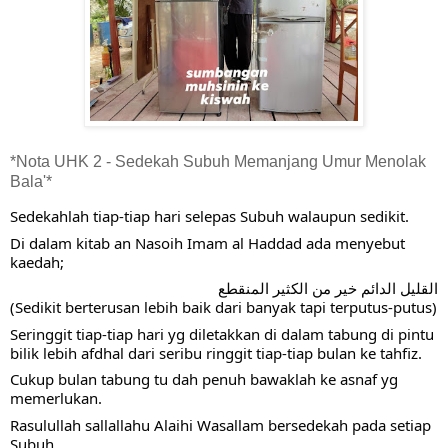
*Nota UHK 2 - Sedekah Subuh Memanjang Umur Menolak
Bala'*
Sedekahlah tiap-tiap hari selepas Subuh walaupun sedikit.
Di dalam kitab an Nasoih Imam al Haddad ada menyebut 
kaedah;
القليل الدائم خير من الكثير المنقطع
(Sedikit berterusan lebih baik dari banyak tapi terputus-putus)
Seringgit tiap-tiap hari yg diletakkan di dalam tabung di pintu 
bilik lebih afdhal dari seribu ringgit tiap-tiap bulan ke tahfiz.
Cukup bulan tabung tu dah penuh bawaklah ke asnaf yg 
memerlukan.
Rasulullah sallallahu Alaihi Wasallam bersedekah pada setiap 
Subuh.