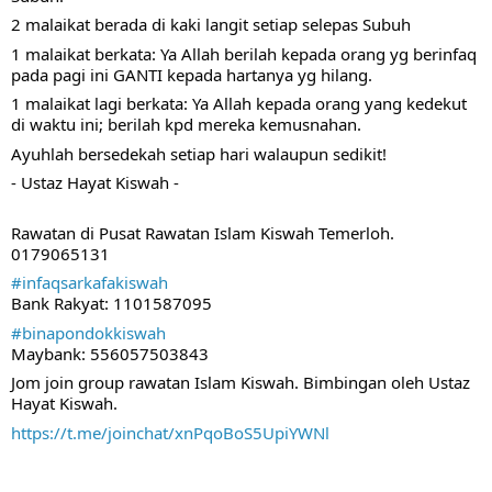
2 malaikat berada di kaki langit setiap selepas Subuh
1 malaikat berkata: Ya Allah berilah kepada orang yg berinfaq 
pada pagi ini GANTI kepada hartanya yg hilang.
1 malaikat lagi berkata: Ya Allah kepada orang yang kedekut 
di waktu ini; berilah kpd mereka kemusnahan.
Ayuhlah bersedekah setiap hari walaupun sedikit!
- Ustaz Hayat Kiswah -
Rawatan di Pusat Rawatan Islam Kiswah Temerloh. 
0179065131
#infaqsarkafakiswah
Bank Rakyat: 1101587095
#binapondokkiswah
Maybank: 556057503843
Jom join group rawatan Islam Kiswah. Bimbingan oleh Ustaz 
Hayat Kiswah.
https://t.me/joinchat/xnPqoBoS5UpiYWNl