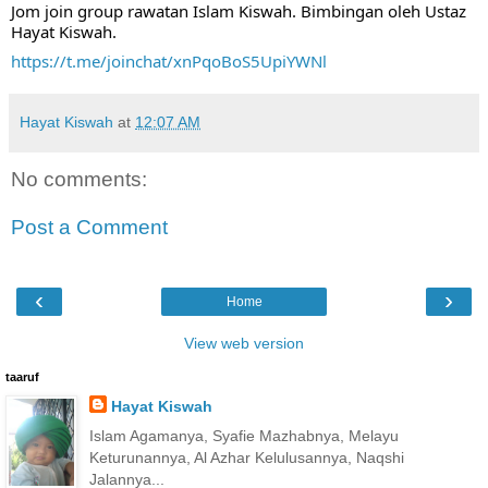
Jom join group rawatan Islam Kiswah. Bimbingan oleh Ustaz 
Hayat Kiswah.
https://t.me/joinchat/xnPqoBoS5UpiYWNl
Hayat Kiswah
at
12:07 AM
No comments:
Post a Comment
‹
›
Home
View web version
taaruf
Hayat Kiswah
Islam Agamanya, Syafie Mazhabnya, Melayu
Keturunannya, Al Azhar Kelulusannya, Naqshi
Jalannya...