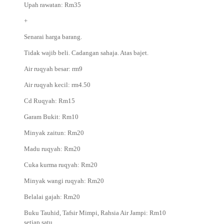
Upah rawatan: Rm35
+
Senarai harga barang.
Tidak wajib beli. Cadangan sahaja. Atas bajet.
Air ruqyah besar: rm9
Air ruqyah kecil: rm4.50
Cd Ruqyah: Rm15
Garam Bukit: Rm10
Minyak zaitun: Rm20
Madu ruqyah: Rm20
Cuka kurma ruqyah: Rm20
Minyak wangi ruqyah: Rm20
Belalai gajah: Rm20
Buku Tauhid, Tafsir Mimpi, Rahsia Air Jampi: Rm10
setiap satu