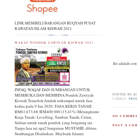
LINK MEMBELI BARANGAN RUQYAH PUSAT
RAWATAN ISLAM KISWAH 2021
WAKAF PONDOK ZAWIYAH KISWAH 2021
Ini adalah co
INFAQ, WAQAF DAN SUMBANGAN UNTUK
POSTED BY
H
MEMBUKA DAN MEMBINA Pondok Zawiyah
LABELS:
PRO
Kiswah Temerloh Jumlah terkumpul untuk fasa
kedua pada 9 Jan 2020: FASA KERJA TANAH:
RM61,673.68 /RM400 000 (15.41%) Merangkumi:
NO COMMEN
Kerja Tanah: Levelling, Tambun Tanah, Cerun,
Saliran untuk tanah pondok yang bergaung ini.
POST A CO
Tanpa fasa ini apa2 bangunan MUSTAHIL dibina.
Sumbangan Disalurkan: Maybank Islamic