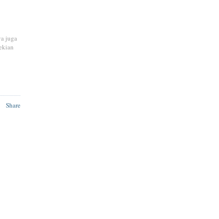
ya juga
ekian
Share