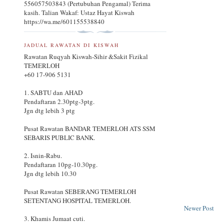
556057503843 (Pertubuhan Pengamal) Terima
kasih. Talian Wakaf: Ustaz Hayat Kiswah
https://wa.me/601155538840
JADUAL RAWATAN DI KISWAH
Rawatan Ruqyah Kiswah-Sihir &Sakit Fizikal
TEMERLOH
+60 17-906 5131
1. SABTU dan AHAD
Pendaftaran 2.30ptg-3ptg.
Jgn dtg lebih 3 ptg
Pusat Rawatan BANDAR TEMERLOH ATS SSM
SEBARIS PUBLIC BANK.
2. Isnin-Rabu.
Pendaftaran 10pg-10.30pg.
Jgn dtg lebih 10.30
Pusat Rawatan SEBERANG TEMERLOH
SETENTANG HOSPITAL TEMERLOH.
Newer Post
3. Khamis Jumaat cuti.