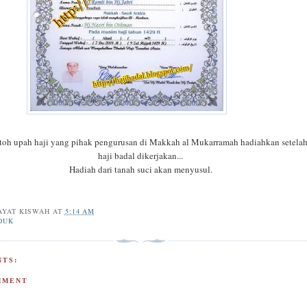
ntoh upah haji yang pihak pengurusan di Makkah al Mukarramah hadiahkan setelah
haji badal dikerjakan...
Hadiah dari tanah suci akan menyusul.
AYAT KISWAH
AT
5:14 AM
DUK
TS:
MMENT