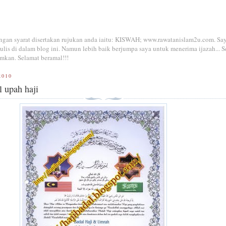
dengan syarat disertakan rujukan anda iaitu: KISWAH; www.rawatanislam2u.com. Sa
is di dalam blog ini. Namun lebih baik berjumpa saya untuk menerima ijazah... S
mkan. Selamat beramal!!!
2010
l upah haji